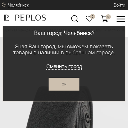
Челябинск
Войти
0
0
Мужская одежда: классическая и современная
Аксессуары
Галстуки му
•
•
Ваш город: Челябинск?
Зная Ваш город, мы сможем показать
товары в наличии в выбранном городе.
Сменить город
Ок