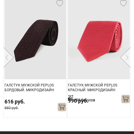
ГАЛСТУК МУЖСКОЙ PEPLOS
ГАЛСТУК МУЖСКОЙ PEPLOS
Г
)
БОРДОВЫЙ. МИКРОДИЗАЙН
КРАСНЫЙ. МИКРОДИЗАЙН
Ч
(250/157500-3)
(400/53)
990 руб.
+99 бонусов
616 руб.
880 руб.
8