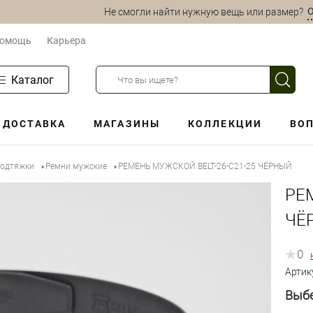
О
Не смогли найти нужную вещь или размер?
омощь
Карьера
Каталог
ДОСТАВКА
МАГАЗИНЫ
КОЛЛЕКЦИИ
ВОП
подтяжки
Ремни мужские
РЕМЕНЬ МУЖСКОЙ BELT-26-C21-25 ЧЁРНЫЙ
•
•
РЕ
ЧЁ
0
Артик
Выбе