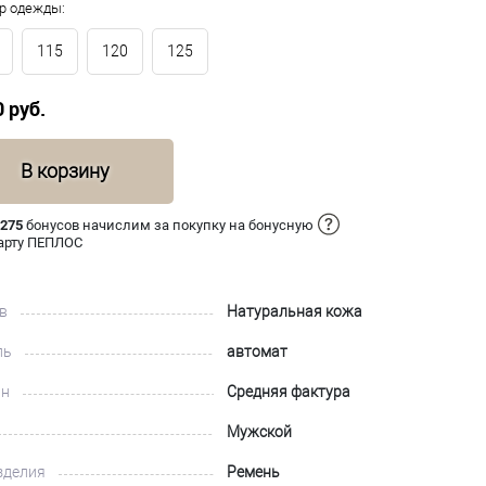
р одежды:
115
120
125
0 руб.
В корзину
 275
бонусов начислим за покупку на бонусную
арту ПЕПЛОС
в
Натуральная кожа
ль
автомат
йн
Средняя фактура
Мужской
зделия
Ремень