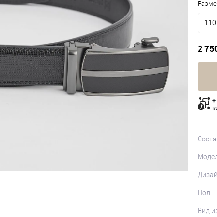
Разме
110
2 75
+
к
Соста
Моде
Диза
Пол
Вид и