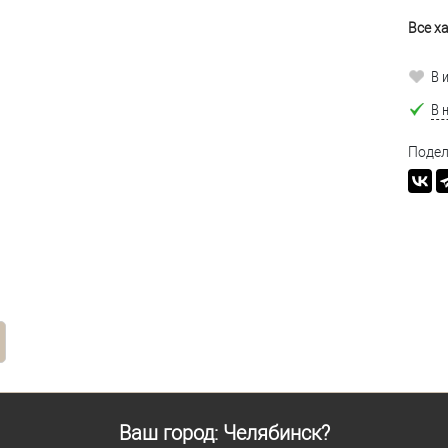
Все х
В 
В 
Подел
Ваш город: Челябинск?