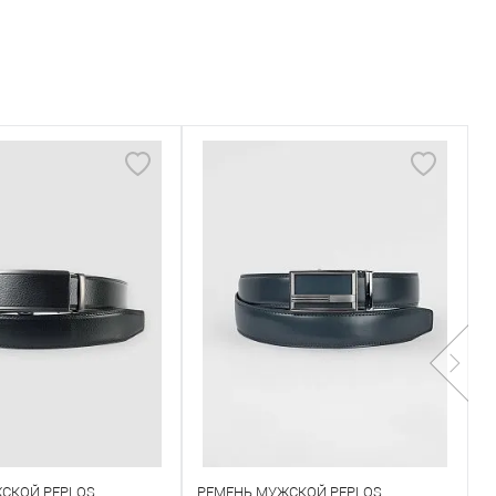
СКОЙ PEPLOS
РЕМЕНЬ МУЖСКОЙ PEPLOS
Р