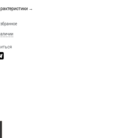
арактеристики →
избранное
наличии
иться