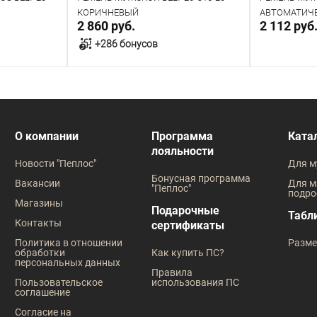
КОРИЧНЕВЫЙ
АВТОМАТИЧЕС
2 860 руб.
2 112 руб
ЧЁРНЫЙ
+286 бонусов
у
В корзину
В наличии
В наличии
О компании
Программа
Ката
лояльности
Таблица размеров
Таблица
Новости "Пеплос"
Для м
Размер одежды
Размер оде
Бонусная программа
Вакансии
Для м
"Пеплос"
подро
110
115
120
125
110
115
Магазины
Подарочные
Табл
Контакты
сертификаты
Политика в отношении
Разме
обработки
Как купить ПС?
персональных данных
Правила
Пользовательское
использования ПС
соглашение
Согласие на