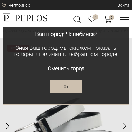
Челябинск
Войти
0
0
Мужская одежда: классическая и современная
Аксессуары
Ремни и под
•
•
Ваш город: Челябинск?
Зная Ваш город, мы сможем показать
Распродажа
товары в наличии в выбранном городе.
Сменить город
Ок