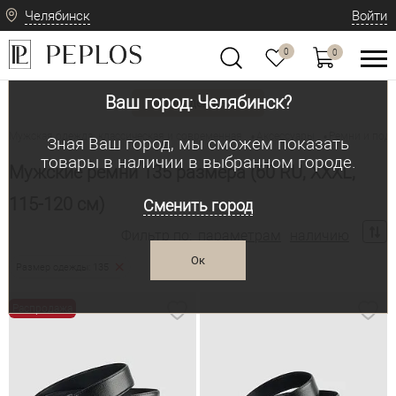
Челябинск
Войти
0
0
Ваш город: Челябинск?
Вид одежды
Мужская одежда: классическая и современная
Аксессуары
Ремни и под
•
•
Зная Ваш город, мы сможем показать
товары в наличии в выбранном городе.
Мужские ремни 135 размера (60 RU, XXXL,
115-120 см)
Сменить город
Фильтр по:
параметрам
наличию
Ок
Размер одежды: 135
Распродажа