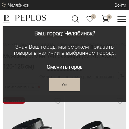
Челябинск
Войти
0
0
Ваш город: Челябинск?
Вид одежды
Мужская одежда: классическая и современная
Аксессуары
Ремни и под
•
•
Зная Ваш город, мы сможем показать
товары в наличии в выбранном городе.
Мужские ремни 140 размера (62 RU, XXXL,
120-125 см)
Сменить город
Фильтр по:
параметрам
наличию
Ок
Размер одежды: 140
Распродажа