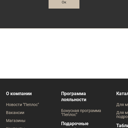
Ок
О компании
Программа
Ката
лояльности
Новости "Пеплос"
Для м
Бонусная программа
Вакансии
Для м
"Пеплос"
подро
Магазины
Подарочные
Табл