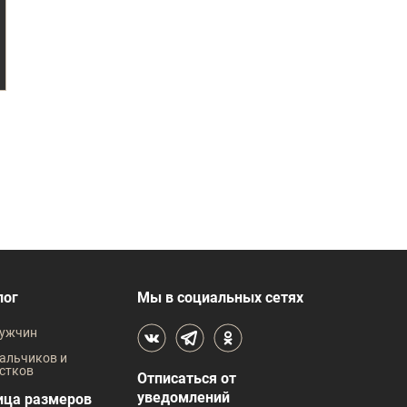
лог
Мы в социальных сетях
ужчин
альчиков и
стков
Отписаться от
уведомлений
ица размеров