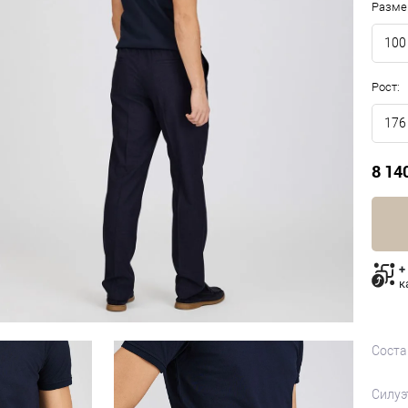
Разме
100
Рост:
176
8 14
+
к
Соста
Силуэ