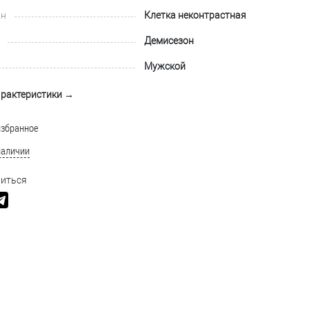
йн
Клетка неконтрастная
Демисезон
Мужской
арактеристики →
избранное
наличии
иться