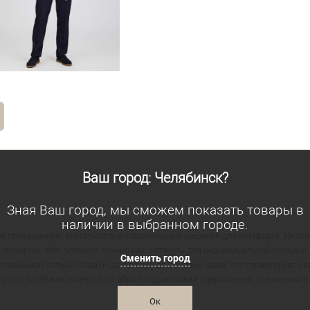
Ваш город: Челябинск?
Зная Ваш город, мы сможем показать товары в
наличии в выбранном городе.
е проверенную элегатность и современные решения для комфорта. Их от
юверсы: этот элемент можно как затянуть для индивидуальной посадки, 
Сменить город
оложенной только сзади и доходящей до боковых швов, что гарантирует св
у без застежек завершают образ, подчеркивая сдержанный, функциональны
Ок