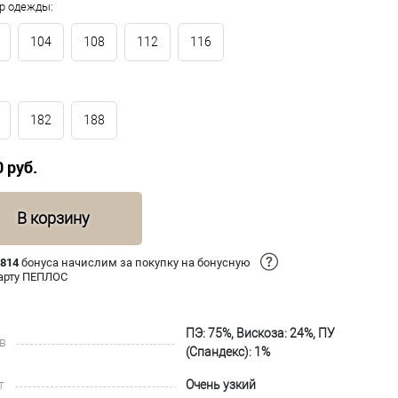
р одежды:
104
108
112
116
182
188
0 руб.
В корзину
 814
бонуса начислим за покупку на бонусную
арту ПЕПЛОС
ПЭ: 75%, Вискоза: 24%, ПУ
в
(Спандекс): 1%
т
Очень узкий