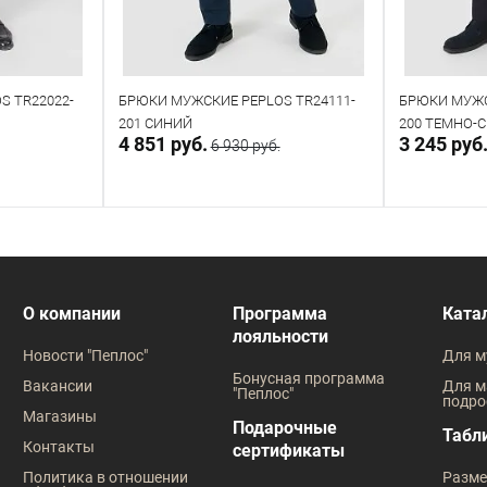
S TR22022-
БРЮКИ МУЖСКИЕ PEPLOS TR24111-
БРЮКИ МУЖС
201 СИНИЙ
200 ТЕМНО-
4 851 руб.
3 245 руб
6 930 руб.
у
В корзину
В наличии
В наличии
О компании
Программа
Ката
лояльности
Таблица размеров
Таблица
Новости "Пеплос"
Для м
Размер одежды
Размер оде
Бонусная программа
Вакансии
Для м
"Пеплос"
подро
96
100
92
96
Магазины
Подарочные
Табл
Контакты
сертификаты
Рост
Рост
Политика в отношении
Разме