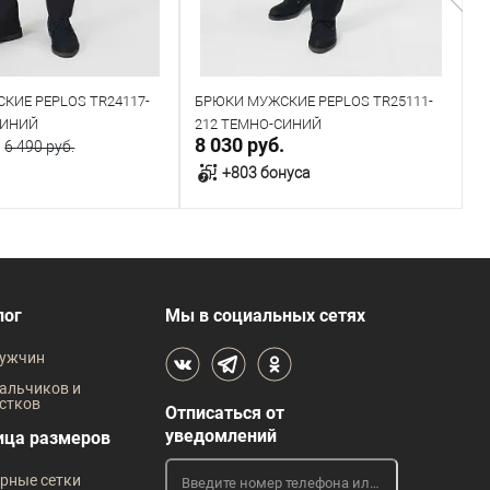
КИЕ PEPLOS TR24117-
БРЮКИ МУЖСКИЕ PEPLOS TR25111-
Б
СИНИЙ
212 ТЕМНО-СИНИЙ
T
.
8 030 руб.
8
6 490 руб.
+803 бонуса
В корзину
В корзину
В наличии
лог
Мы в социальных сетях
 размеров
Таблица размеров
ужчин
жды
Размер одежды
Р
альчиков и
стков
Отписаться от
104
100
104
108
112
уведомлений
ица размеров
Рост
рные сетки