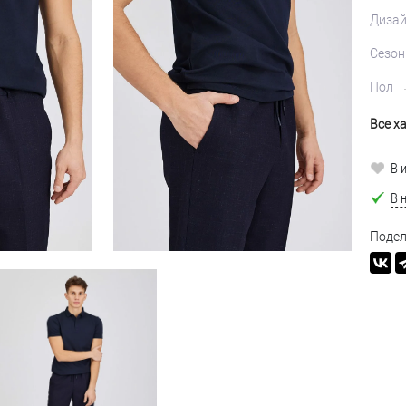
Диза
Сезон
Пол
Все х
В 
В 
Подел