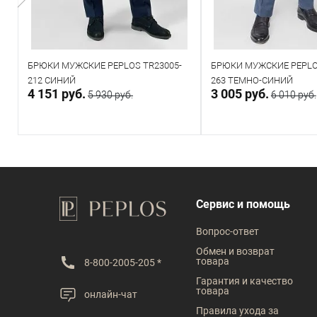
БРЮКИ МУЖСКИЕ PEPLOS TR23005-
БРЮКИ МУЖСКИЕ PEPLO
212 СИНИЙ
263 ТЕМНО-СИНИЙ
4 151 руб.
3 005 руб.
5 930 руб.
6 010 руб.
В корзину
В корзин
В наличии
В наличии
Сервис и помощь
Таблица размеров
Таблица размеров
Вопрос-ответ
Размер одежды
Размер одежды
Обмен и возврат
товара
8-800-2005-205 *
116
100
Гарантия и качество
товара
онлайн-чат
Рост
Рост
Правила ухода за