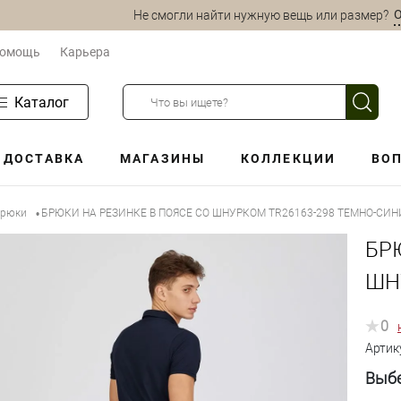
О
Не смогли найти нужную вещь или размер?
омощь
Карьера
Каталог
ДОСТАВКА
МАГАЗИНЫ
КОЛЛЕКЦИИ
ВОП
брюки
БРЮКИ НА РЕЗИНКЕ В ПОЯСЕ СО ШНУРКОМ TR26163-298 ТЕМНО-СИН
•
БР
ШН
0
Артик
Выбе