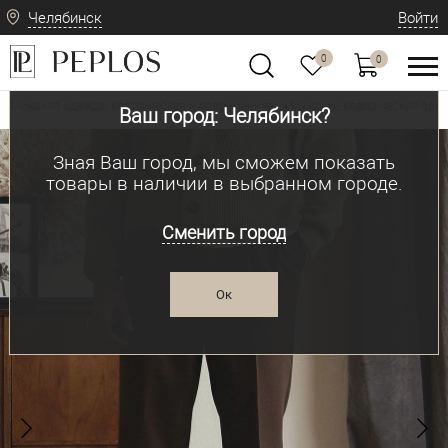
Челябинск
Войти
0
0
Мужская одежда: классическая и современная
Мужские классические брю
•
Ваш город: Челябинск?
Зная Ваш город, мы сможем показать
товары в наличии в выбранном городе.
Сменить город
Ок