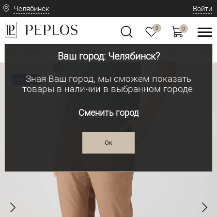
Челябинск
Войти
0
0
Мужская одежда: классическая и современная
Мужские джинсы | Повседн
•
Ваш город: Челябинск?
Зная Ваш город, мы сможем показать
Новинка
товары в наличии в выбранном городе.
Сменить город
Ок