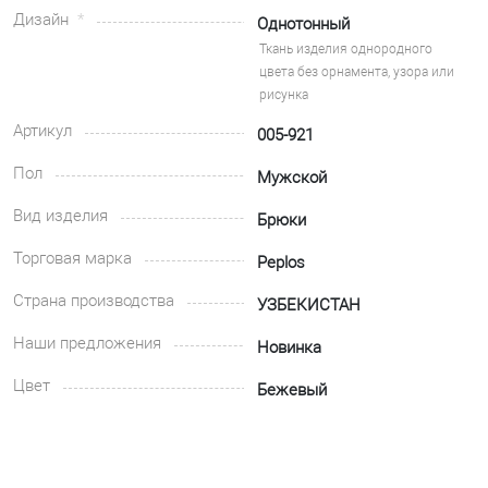
Дизайн
Однотонный
Ткань изделия однородного
цвета без орнамента, узора или
рисунка
Артикул
005-921
Пол
Мужской
Вид изделия
Брюки
Торговая марка
Peplos
Страна производства
УЗБЕКИСТАН
Наши предложения
Новинка
Цвет
Бежевый