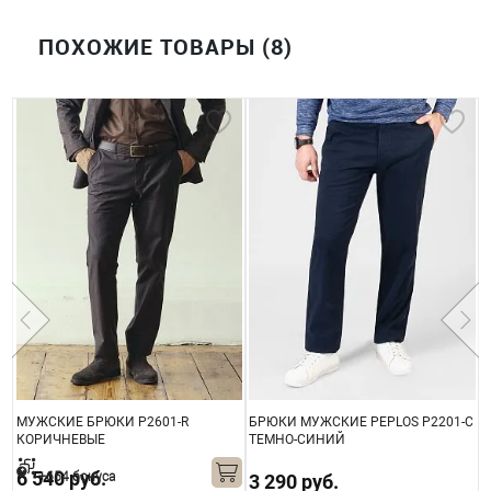
ПОХОЖИЕ ТОВАРЫ (8)
МУЖСКИЕ БРЮКИ P2601-R
БРЮКИ МУЖСКИЕ PEPLOS P2201-C
Л
КОРИЧНЕВЫЕ
ТЕМНО-СИНИЙ
P
6 540 руб.
+654 бонуса
3 290 руб.