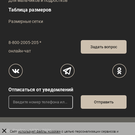
Для мальчиков и подростков
Таблица размеров
Размерные сетки
8-800-2005-205 *
Задать вопрос
онлайн-чат
Отписаться от уведомлений
© «Peplos», 1970 - 2026
Сайт
использует файлы «cookie»
с целью персонализации сервисов и