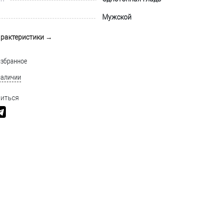
Мужской
арактеристики →
избранное
наличии
иться