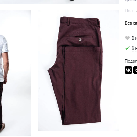
Пол
Все х
В 
В 
Подел