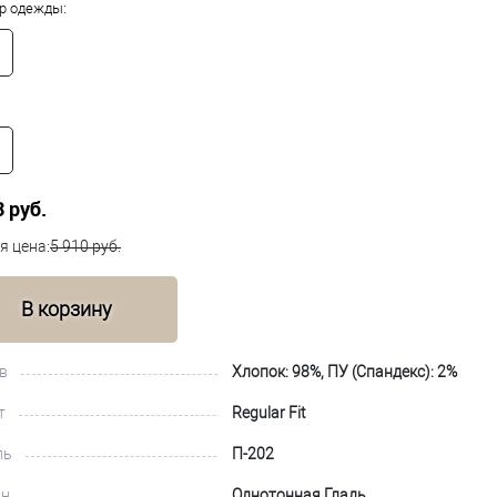
р одежды:
3 руб.
я цена:
5 910 руб.
В корзину
в
Хлопок: 98%, ПУ (Спандекс): 2%
т
Regular Fit
ль
П-202
йн
Однотонная Гладь