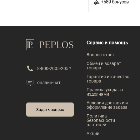
+589 бонусов
В корзину
В корзин
В наличии
В наличии
Сервис и помощь
Таблица размеров
Таблица размеров
Вопрос-ответ
Размер одежды
Размер одежды
Обмен и возврат
товара
8-800-2005-205 *
96
96
100
104
Гарантия и качество
товара
онлайн-чат
Рост
Рост
Правила ухода за
изделиями
182
176
182
Условия доставки и
оформление заказа
Задать вопрос
Политика
безопасности
платежей
Акции