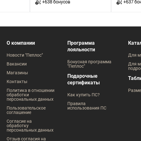
+638 бонусов
+637 бо
у
В корзину
В наличии
В наличии
О компании
Программа
Ката
лояльности
Таблица размеров
Таблица
Новости "Пеплос"
Для м
Размер одежды
Размер оде
Бонусная программа
Вакансии
Для м
"Пеплос"
подро
108
100
104
108
104
108
Магазины
Подарочные
Табл
Контакты
сертификаты
124
Рост
Политика в отношении
Разме
обработки
Как купить ПС?
182
Рост
персональных данных
Правила
Пользовательское
использования ПС
182
соглашение
Согласие на
обработку
персональных данных
Отзыв согласия на