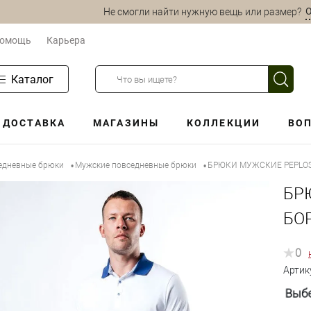
О
Не смогли найти нужную вещь или размер?
омощь
Карьера
Каталог
ДОСТАВКА
МАГАЗИНЫ
КОЛЛЕКЦИИ
ВОП
едневные брюки
Мужские повседневные брюки
БРЮКИ МУЖСКИЕ PEPLOS
•
•
БР
БОР
0
Артик
Выбе