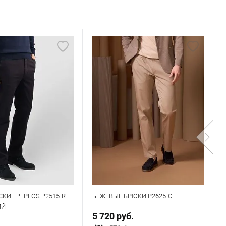
КИЕ PEPLOS P2515-R
БЕЖЕВЫЕ БРЮКИ P2625-C
Б
ИЙ
Б
.
5 720 руб.
1