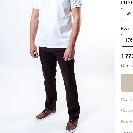
Разме
96
Рост:
176
1 77
Стара
Соста
Силуэ
Моде
Диза