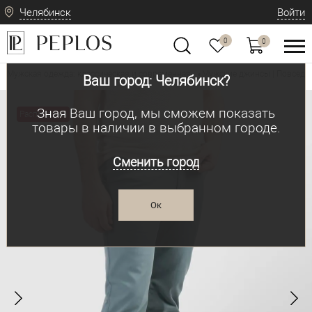
Челябинск
Войти
0
0
Мужская одежда: классическая и современная
Мужские джинсы | Повседн
•
Ваш город: Челябинск?
Зная Ваш город, мы сможем показать
Распродажа
товары в наличии в выбранном городе.
Сменить город
Ок