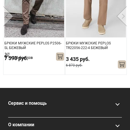
БРЮКИ МУЖСКИЕ PEPLOS P2506-
БРЮКИ МУЖСКИЕ PEPLOS
Б
SL БЕЖЕВЫЙ
TR22056-222-4 БЕЖЕВЫЙ
S
7 590 руб.
+759 бонусов
3 435 руб.
6 870 руб.
6
Сервис и помощь
О компании