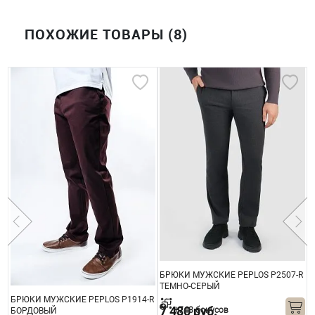
ПОХОЖИЕ ТОВАРЫ (8)
C
БРЮКИ МУЖСКИЕ PEPLOS P2507-R
Б
ТЕМНО-СЕРЫЙ
P
БРЮКИ МУЖСКИЕ PEPLOS P1914-R
7 480 руб.
+748 бонусов
БОРДОВЫЙ