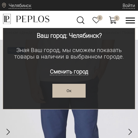
Челябинск
Войти
0
0
Мужская одежда: классическая и современная
Мужские джинсы | Повседн
•
Ваш город: Челябинск?
Зная Ваш город, мы сможем показать
Новинка
товары в наличии в выбранном городе.
Сменить город
Ок