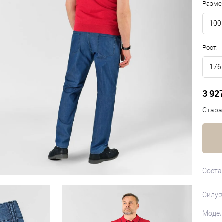
Разме
100
Рост:
176
3 92
Стара
Соста
Силуэ
Моде