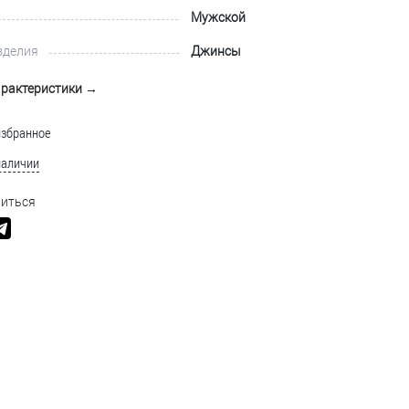
Мужской
зделия
Джинсы
арактеристики →
избранное
наличии
иться