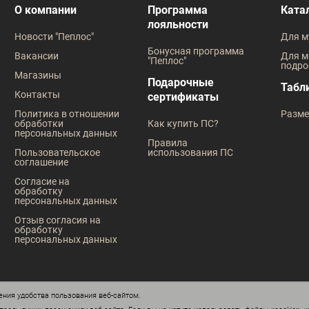
В наличии
В наличии
О компании
Программа
Ката
лояльности
Таблица размеров
Таблица
Новости "Пеплос"
Для м
Размер одежды
Размер оде
Бонусная программа
Вакансии
Для м
"Пеплос"
подро
96
100
108
92
96
Магазины
Подарочные
Табл
Контакты
сертификаты
112
Рост
Политика в отношении
Разме
обработки
Как купить ПС?
182
Рост
персональных данных
Правила
Пользовательское
использования ПС
182
соглашение
Согласие на
обработку
персональных данных
Отзыв согласия на
обработку
персональных данных
ния удобства пользования веб-сайтом.