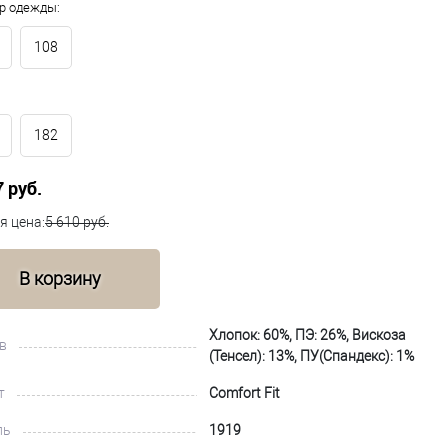
р одежды:
108
182
7 руб.
я цена:
5 610 руб.
В корзину
Хлопок: 60%, ПЭ: 26%, Вискоза
в
(Тенсел): 13%, ПУ(Спандекс): 1%
т
Comfort Fit
ль
1919