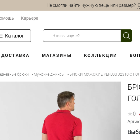
О
Не смогли найти нужную вещь или размер?
омощь
Карьера
Каталог
ДОСТАВКА
МАГАЗИНЫ
КОЛЛЕКЦИИ
ВОП
едневные брюки
Мужские джинсы
БРЮКИ МУЖСКИЕ PEPLOS J2310-С ГО
•
•
БР
ГО
0
Артик
Выбе