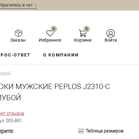
братитесь в чат ↓
0
0
Заказы
Избранное
Корзина
Войти
РОС-ОТВЕТ
О КОМПАНИИ
ЛУБОЙ
ЮКИ МУЖСКИЕ PEPLOS J2310-С
ЛУБОЙ
нет отзывов
ул:
003-891
рите:
Таблица размеров