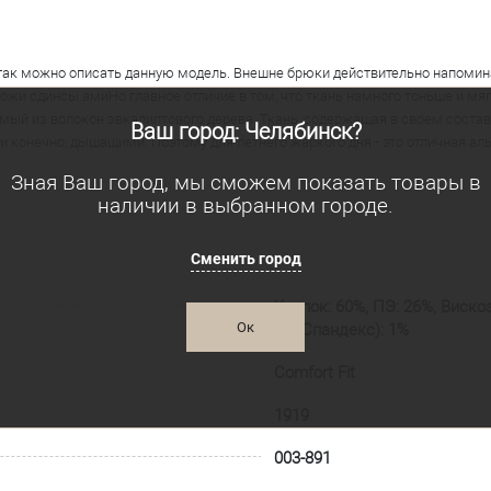
 так можно описать данную модель. Внешне брюки действительно напоми
ожи сдинсы.амиНо главное отличие в том, что ткань намного тоньше и мягч
 из волокон эвкалиптового дерева. Ткань, содержащая в своем составе те
Ваш город: Челябинск?
и конечно, дышащими. Поэтому для летнего жаркого дня - это отличная а
Зная Ваш город, мы сможем показать товары в
наличии в выбранном городе.
Сменить город
Хлопок: 60%, ПЭ: 26%, Вискоз
Ок
ПУ(Спандекс): 1%
Comfort Fit
1919
003-891