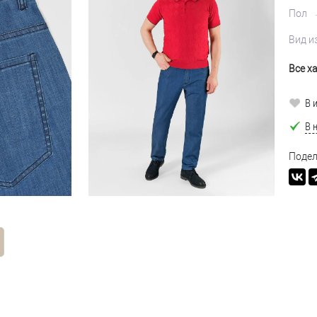
Пол
Вид и
Все х
В 
В 
Подел