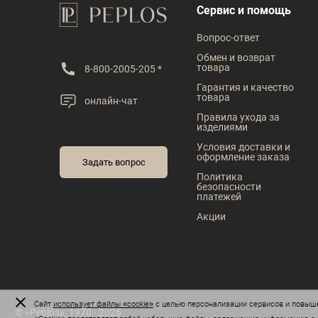
В наличии
В наличии
Сервис и помощь
Таблица размеров
Таблица размеров
Вопрос-ответ
Размер одежды
Размер одежды
Обмен и возврат
товара
8-800-2005-205 *
88
120
124
Гарантия и качество
товара
онлайн-чат
Рост
Рост
Правила ухода за
изделиями
182
176
Условия доставки и
оформление заказа
Задать вопрос
Политика
безопасности
платежей
Акции
Сайт
использует файлы «cookie»
с целью персонализации сервисов и повыше
© «Peplos», 1970 - 2026