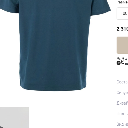
Разме
100
2 31
+
к
Соста
Силуэ
Диза
Пол
Вид и