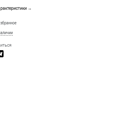
арактеристики →
избранное
наличии
иться