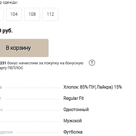
р одежды:
104
108
112
0 руб.
В корзину
 231
бонус начислим за покупку на бонусную
арту ПЕПЛОС
в
Хлопок: 85% ПУ( Лайкра) 15%
т
Regular Fit
йн
Однотонный
Мужской
зделия
Футболка