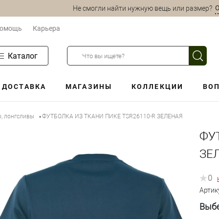
О
Не смогли найти нужную вещь или размер?
омощь
Карьера
Каталог
ДОСТАВКА
МАГАЗИНЫ
КОЛЛЕКЦИИ
ВОП
о, лонгсливы
ФУТБОЛКА ИЗ ТКАНИ ПИКЕ TSR26110-R ЗЕЛЕНАЯ
•
ФУ
ЗЕ
0
Артик
Выбе