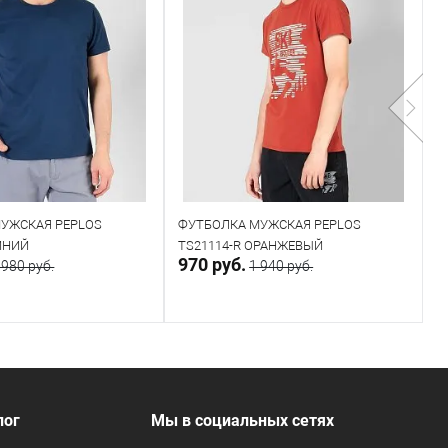
УЖСКАЯ PEPLOS
ФУТБОЛКА МУЖСКАЯ PEPLOS
Ф
СИНИЙ
TS21114-R ОРАНЖЕВЫЙ
4
970 руб.
9
 980 руб.
1 940 руб.
авить запрос
В корзину
В наличии
лог
Мы в социальных сетях
 размеров
Таблица размеров