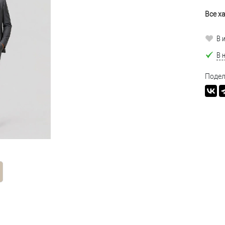
Все х
В 
В 
Подел