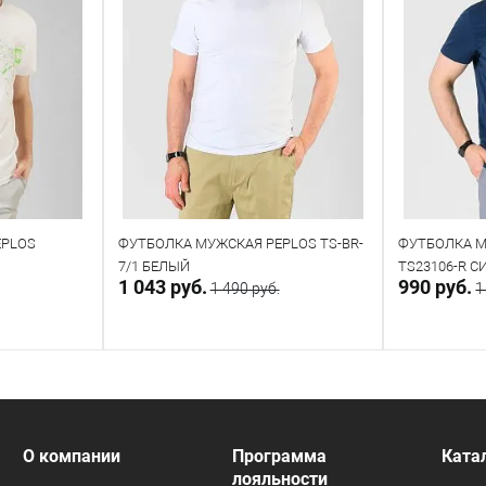
EPLOS
ФУТБОЛКА МУЖСКАЯ PEPLOS TS-BR-
ФУТБОЛКА М
7/1 БЕЛЫЙ
TS23106-R 
1 043 руб.
990 руб.
1 490 руб.
1
у
В корзину
Напр
В наличии
Под заказ
О компании
Программа
Ката
лояльности
Таблица размеров
Таблица