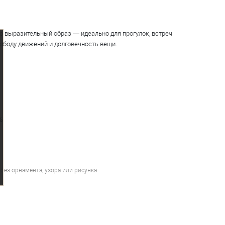
но выразительный образ — идеально для прогулок, встреч
свободу движений и долговечность вещи.
%
без орнамента, узора или рисунка