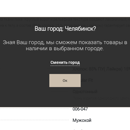
из ткани пике. Круглый ворот и рельефная текстура создают лаконичный, 
 к телу, а состав (85 % хлопка, 15 % полиуретана / лайкры) гарантирует 
Ваш город: Челябинск?
Зная Ваш город, мы сможем показать товары в
наличии в выбранном городе.
Сменить город
Хлопок: 85% ПУ( Лайкра) 15
Regular Fit
Ок
Однотонный
Ткань изделия однородного цвета 
006-047
Мужской