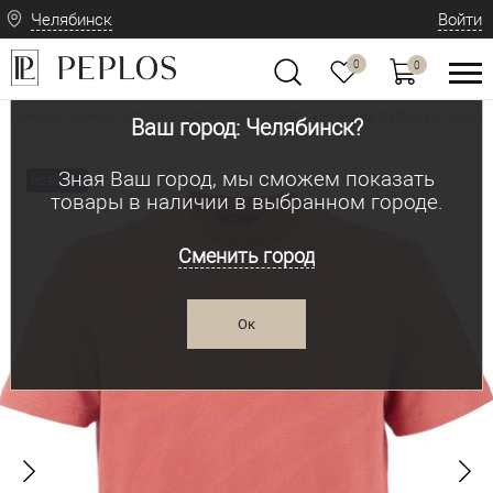
Челябинск
Войти
0
0
Мужская одежда: классическая и современная
Мужские футболки, поло, л
•
Ваш город: Челябинск?
Зная Ваш город, мы сможем показать
Новинка
товары в наличии в выбранном городе.
Сменить город
Ок