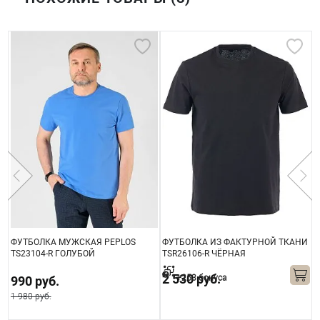
ФУТБОЛКА МУЖСКАЯ PEPLOS
ФУТБОЛКА ИЗ ФАКТУРНОЙ ТКАНИ
Ф
TS23104-R ГОЛУБОЙ
TSR26106-R ЧЁРНАЯ
T
2 530 руб.
+253 бонуса
990 руб.
1 980 руб.
2