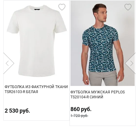
ФУТБОЛКА ИЗ ФАКТУРНОЙ ТКАНИ
TSR26103-R БЕЛАЯ
ФУТБОЛКА МУЖСКАЯ PEPLOS
Ф
TS20104-R СИНИЙ
T
860 руб.
2 530 руб.
1 720 руб.
1