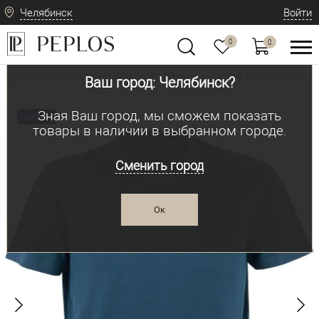
Челябинск
Войти
0
0
Мужская одежда: классическая и современная
Мужские футболки, поло, л
•
Ваш город: Челябинск?
Зная Ваш город, мы сможем показать
Новинка
товары в наличии в выбранном городе.
Сменить город
Ок