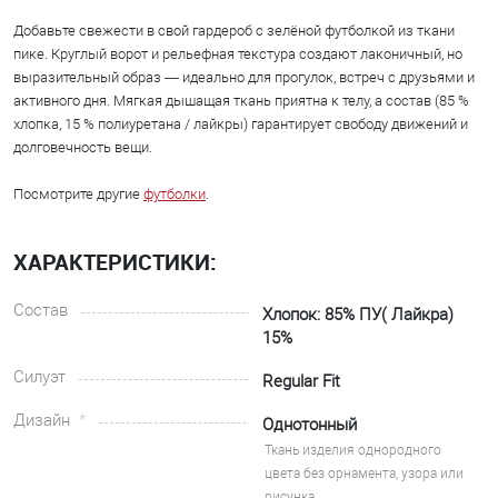
Добавьте свежести в свой гардероб с зелёной футболкой из ткани
пике. Круглый ворот и рельефная текстура создают лаконичный, но
выразительный образ — идеально для прогулок, встреч с друзьями и
активного дня. Мягкая дышащая ткань приятна к телу, а состав (85 %
хлопка, 15 % полиуретана / лайкры) гарантирует свободу движений и
долговечность вещи.
Посмотрите другие
футболки
.
ХАРАКТЕРИСТИКИ:
Состав
Хлопок: 85% ПУ( Лайкра)
15%
Силуэт
Regular Fit
Дизайн
Однотонный
Ткань изделия однородного
цвета без орнамента, узора или
рисунка