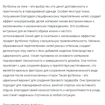
Футболка из пике – это выбор тех, кто ценит долговечность и
практичность в повседневной одежде. Особая текстура ткани,
получаемая благодаря специфическому переплетению нитей, создает
эффект микрорельефа, делая материал менее восприимчивым к
загрязнениям и механическим повреждениям. Это особенно
актуально для активного образа жизни и частого
использования.Синий цвет в сочетании с меланжевым эффектом
придает футболке глубину и визуальную привлекательность. Меланж,
образованный переплетением нитей разных оттенков, создает
деликатную игру света и тени, добавляя изделию благородства и
сдержанного шика. Узкая горловина из основного материала
подчеркивает лаконичность и завершенность дизайна. Она плотно
прилегает к шее, сохраняя форму и препятствуя растягиванию, что
является важным фактором для сохранения первоначального вида
изделия после многочисленных стирок.Такая футболка – это
идеальный вариант для создания базового гардероба. Она прекрасно
подходит для повседневной носки, занятий спортом или активного
отдыха. Благодаря своей износостойкости и неприхотливости в уходе,
она станет надежным спутником в любой ситуации.
Посмотрите другие
футболки
.