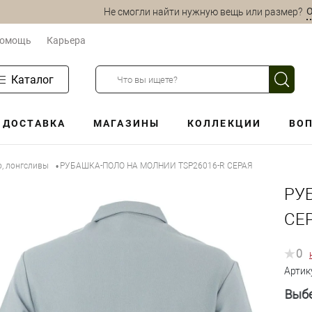
О
Не смогли найти нужную вещь или размер?
омощь
Карьера
Каталог
ДОСТАВКА
МАГАЗИНЫ
КОЛЛЕКЦИИ
ВОП
о, лонгсливы
РУБАШКА-ПОЛО НА МОЛНИИ TSP26016-R СЕРАЯ
•
РУ
СЕ
0
Артик
Выбе