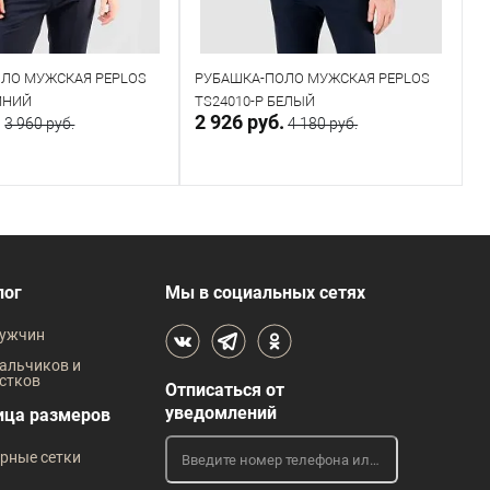
ЛО МУЖСКАЯ PEPLOS
РУБАШКА-ПОЛО МУЖСКАЯ PEPLOS
Р
СИНИЙ
TS24010-P БЕЛЫЙ
T
.
2 926 руб.
1
3 960 руб.
4 180 руб.
авить запрос
В корзину
В наличии
лог
Мы в социальных сетях
 размеров
Таблица размеров
ужчин
Размер одежды
альчиков и
стков
Отписаться от
112
уведомлений
ица размеров
рные сетки