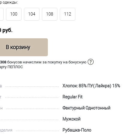
р одежды:
100
104
108
112
0 руб.
В корзину
 308
бонусов начислим за покупку на бонусную
арту ПЕПЛОС
в
Хлопок: 85% ПУ( Лайкра) 15%
т
Regular Fit
йн
Фактурный Однотонный
Мужской
зделия
Рубашка-Поло