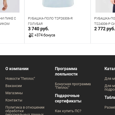
НИ ПИКЕ С
РУБАШКА-ПОЛО TSР26306-R
РУБАШКА-ПО
НИКОМ
ГОЛУБАЯ
TS24006-Р 
3 740 руб.
2 772 руб
+374 бонуса
у
В корзину
Напр
В наличии
Под заказ
О компании
Программа
Ката
лояльности
Таблица размеров
Таблица
Новости "Пеплос"
Для м
Размер одежды
Бонусная программа
Вакансии
Для м
"Пеплос"
подро
100
104
108
112
Магазины
Подарочные
Табл
Контакты
сертификаты
Политика в отношении
Разме
обработки
Как купить ПС?
персональных данных