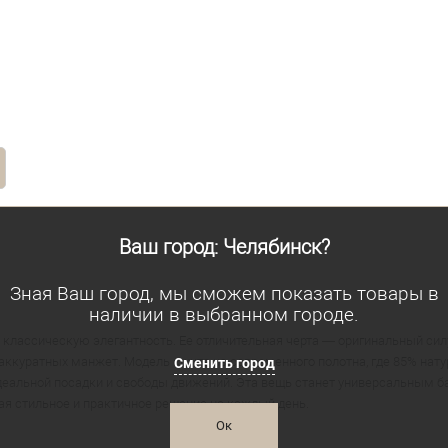
Ваш город: Челябинск?
Зная Ваш город, мы сможем показать товары в
наличии в выбранном городе.
 классическую элегантность. Ее отличительная черта — оригинальный сил
 аккуратных манжет. Модель сшита из современного полотна, где 85% нат
Сменить город
еальной посадки и свободы движений. Эта вещь станет универсальным ба
гая стильное и практичное решение на каждый день.
Ок