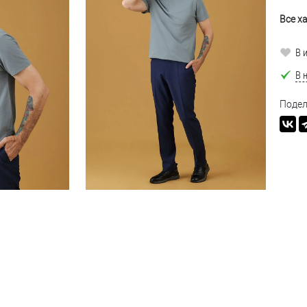
Все х
В 
В 
Подел