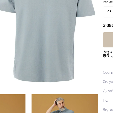
Разме
96
3 08
+
к
Соста
Силуэ
Диза
Пол
Вид и