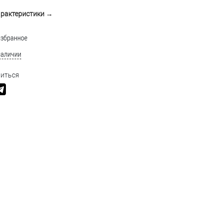
арактеристики →
избранное
наличии
иться