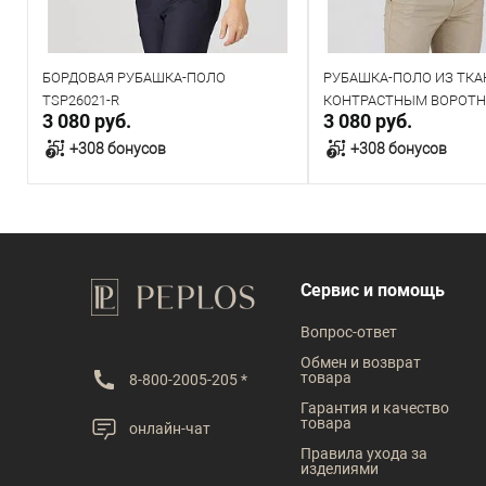
БОРДОВАЯ РУБАШКА-ПОЛО
РУБАШКА-ПОЛО ИЗ ТКА
TSP26021-R
КОНТРАСТНЫМ ВОРОТ
3 080 руб.
3 080 руб.
TSP26013-R ЗЕЛЕНАЯ
+308 бонусов
+308 бонусов
В корзину
В корзин
В наличии
В наличии
Сервис и помощь
Таблица размеров
Таблица размеров
Вопрос-ответ
Размер одежды
Размер одежды
Обмен и возврат
товара
8-800-2005-205 *
96
100
104
108
112
104
108
112
Гарантия и качество
товара
онлайн-чат
Правила ухода за
изделиями