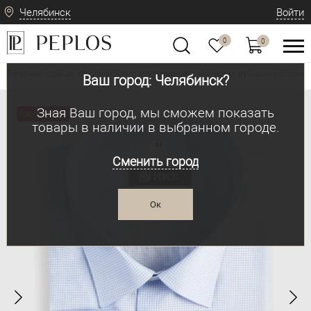
Челябинск
Войти
0
0
Мужская одежда: классическая и современная
Мужские рубашки | сорочки
•
Ваш город: Челябинск?
Зная Ваш город, мы сможем показать
Распродажа
товары в наличии в выбранном городе.
Сменить город
Ок