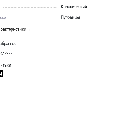
Классический
жка
Пуговицы
арактеристики →
избранное
наличии
иться