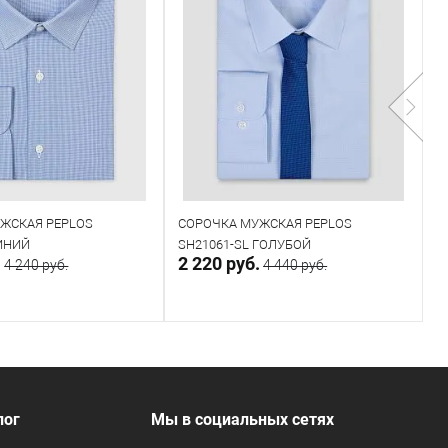
ЖСКАЯ PEPLOS
СОРОЧКА МУЖСКАЯ PEPLOS
М
СИНИЙ
SH21061-SL ГОЛУБОЙ
Т
.
2 220 руб.
4
4 240 руб.
4 440 руб.
В корзину
Направить запрос
Под заказ
лог
Мы в социальных сетях
 размеров
Таблица размеров