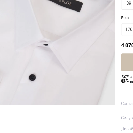
39
Рост:
176
4 07
+
к
Соста
Силуэ
Диза