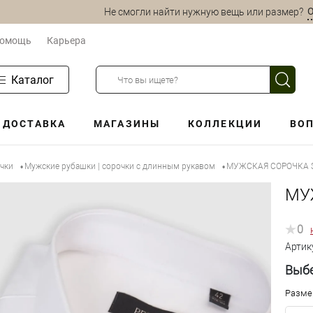
О
Не смогли найти нужную вещь или размер?
омощь
Карьера
Каталог
ДОСТАВКА
МАГАЗИНЫ
КОЛЛЕКЦИИ
ВОП
очки
Мужские рубашки | сорочки с длинным рукавом
МУЖСКАЯ СОРОЧКА S
•
•
МУ
0
Артик
Выбе
Разме