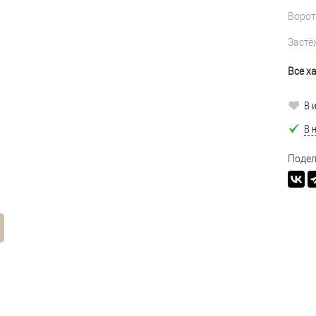
Ворот
Застё
Все х
В 
В 
Подел