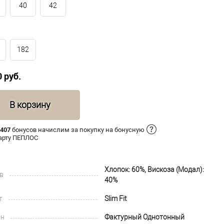
40
42
182
0 руб.
В корзину
 407
бонусов начислим за покупку на бонусную
арту ПЕПЛОС
Хлопок: 60%, Вискоза (Модал):
в
40%
т
Slim Fit
йн
Фактурный Однотонный