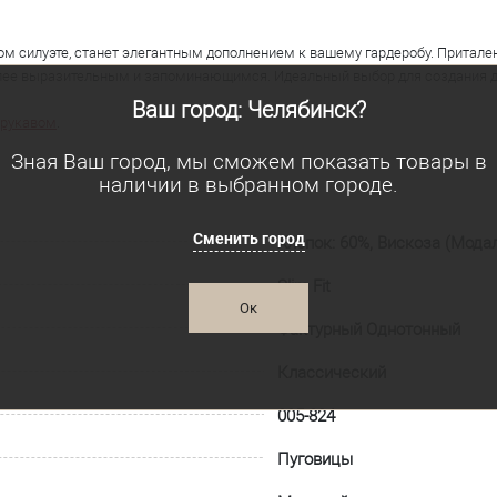
ом силуэте, станет элегантным дополнением к вашему гардеробу. Притале
олее выразительным и запоминающимся. Идеальный выбор для создания де
Ваш город: Челябинск?
 рукавом
.
Зная Ваш город, мы сможем показать товары в
наличии в выбранном городе.
Сменить город
Хлопок: 60%, Вискоза (Модал
Slim Fit
Ок
Фактурный Однотонный
Классический
005-824
Пуговицы