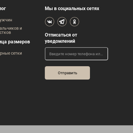
В наличии
лог
Мы в социальных сетях
 размеров
Таблица размеров
ужчин
жды
Размер одежды
Р
альчиков и
стков
Отписаться от
44
45
46
39
40
41
42
43
уведомлений
ица размеров
Рост
Р
рные сетки
182
176
182