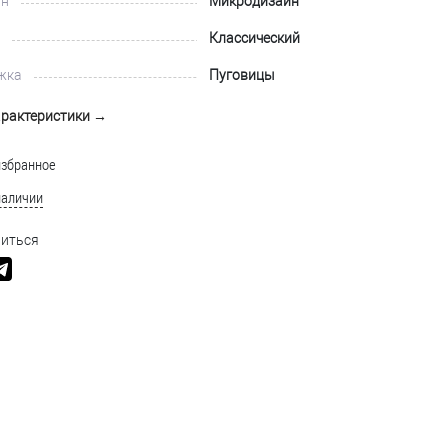
йн
Микродизайн
Классический
жка
Пуговицы
арактеристики →
избранное
наличии
иться