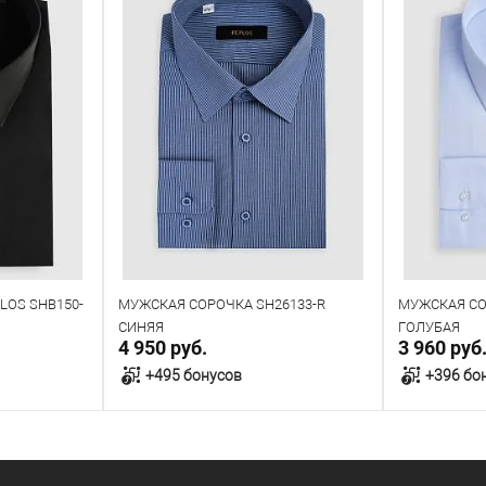
LOS SHB150-
МУЖСКАЯ СОРОЧКА SH26133-R
МУЖСКАЯ СО
СИНЯЯ
ГОЛУБАЯ
4 950 руб.
3 960 руб
+495 бонусов
+396 бо
у
В корзину