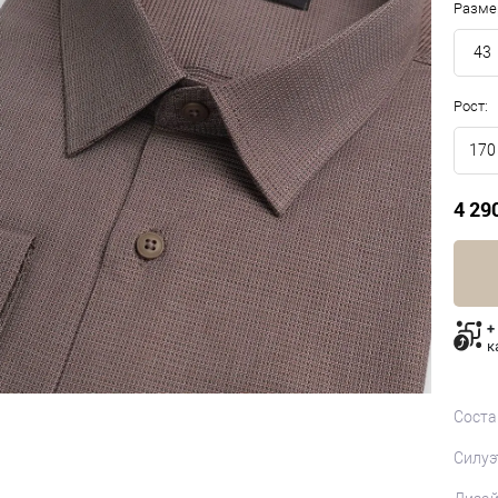
Разме
43
Рост:
170
4 29
+
к
Соста
Силуэ