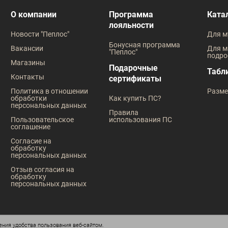
В наличии
В наличии
О компании
Программа
Ката
лояльности
Таблица размеров
Таблица
Новости "Пеплос"
Для м
Размер одежды
Размер оде
Бонусная программа
Вакансии
Для м
"Пеплос"
подро
46
41
42
42
43
Магазины
Подарочные
Табл
Контакты
сертификаты
Рост
Рост
Политика в отношении
Разме
обработки
Как купить ПС?
176
170
176
персональных данных
Правила
Пользовательское
использования ПС
соглашение
Согласие на
обработку
персональных данных
Отзыв согласия на
обработку
персональных данных
ния удобства пользования веб-сайтом.