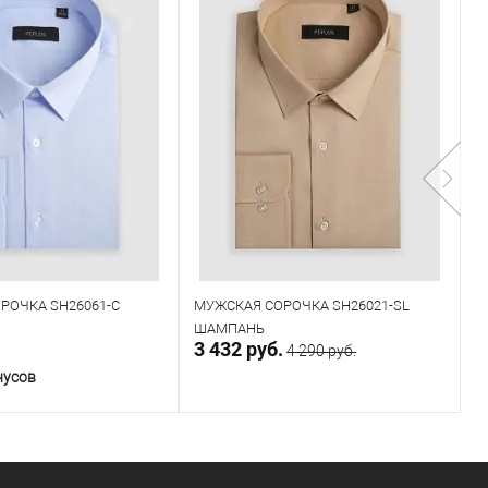
РОЧКА SH26061-C
МУЖСКАЯ СОРОЧКА SH26021-SL
С
ШАМПАНЬ
S
.
3 432 руб.
3
4 290 руб.
нусов
В корзину
В корзину