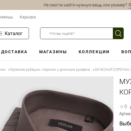
О
Не смогли найти нужную вещь или размер?
омощь
Карьера
Каталог
ДОСТАВКА
МАГАЗИНЫ
КОЛЛЕКЦИИ
ВОП
очки
Мужские рубашки | сорочки с длинным рукавом
МУЖСКАЯ СОРОЧКА S
•
•
МУ
КО
0
Артик
Выбе