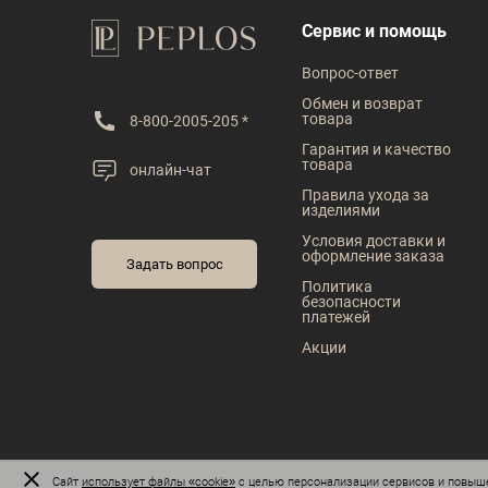
В наличии
В наличии
Сервис и помощь
Таблица размеров
Таблица размеров
Вопрос-ответ
Размер одежды
Размер одежды
Обмен и возврат
товара
8-800-2005-205 *
42
43
44
45
46
43
44
45
Гарантия и качество
товара
онлайн-чат
47
48
Рост
Правила ухода за
изделиями
176
182
Рост
Условия доставки и
оформление заказа
170
176
182
188
194
Задать вопрос
Политика
безопасности
платежей
Акции
Сайт
использует файлы «cookie»
с целью персонализации сервисов и повыше