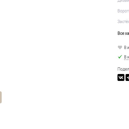
Диза
Ворот
Застё
Все х
В 
В 
Подел