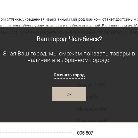
вом оттенке, украшенная изысканным микродизайном, станет достойным 
ва фигуры, обеспечивая комфорт и свободу движений. Выполненная из 10
мени года. Сочетание элегантности и непринужденности делает эту соро
Ваш город: Челябинск?
 рукавом
.
Зная Ваш город, мы сможем показать товары в
наличии в выбранном городе.
Сменить город
Хлопок: 100%
Ок
Regular Fit
Микродизайн
Классический
005-807