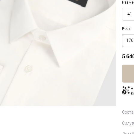
Разме
41
Рост:
176
5 64
+
к
Соста
Силуэ