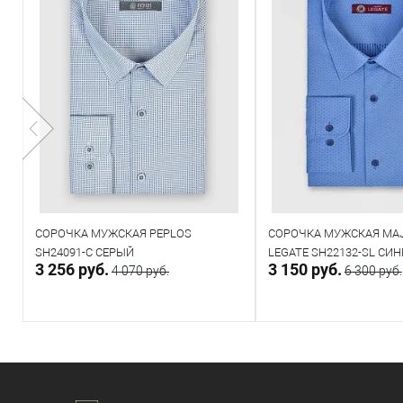
СОРОЧКА МУЖСКАЯ PEPLOS
СОРОЧКА МУЖСКАЯ MAJ
SH24091-C СЕРЫЙ
LEGATE SH22132-SL СИН
3 256 руб.
3 150 руб.
4 070 руб.
6 300 руб.
CARE)
В корзину
В корзин