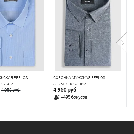
ЖСКАЯ PEPLOS
СОРОЧКА МУЖСКАЯ PEPLOS
М
ГОЛУБОЙ
SH25191-R СИНИЙ
К
.
4 950 руб.
3
4 950 руб.
+495 бонусов
В корзину
В корзину