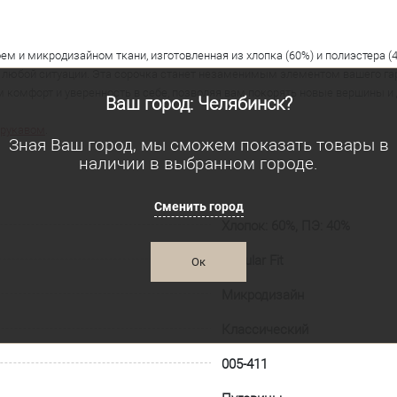
 и микродизайном ткани, изготовленная из хлопка (60%) и полиэстера (
в любой ситуации. Эта сорочка станет незаменимым элементом вашего г
м комфорт и уверенность в себе, позволяя вам покорять новые вершины и 
Ваш город: Челябинск?
 рукавом
.
Зная Ваш город, мы сможем показать товары в
наличии в выбранном городе.
Сменить город
Хлопок: 60%, ПЭ: 40%
Regular Fit
Ок
Микродизайн
Классический
005-411