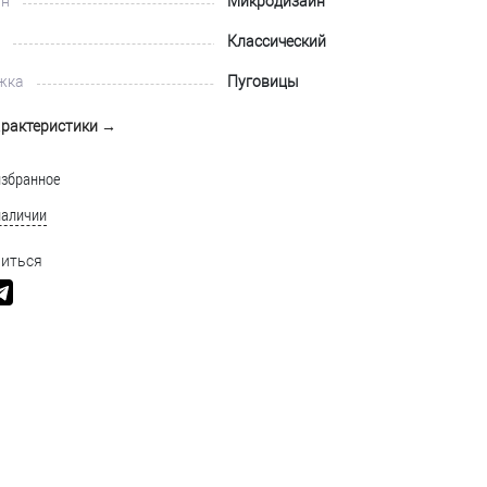
йн
Микродизайн
Классический
жка
Пуговицы
арактеристики →
избранное
наличии
иться