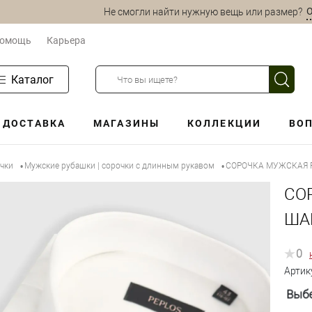
О
Не смогли найти нужную вещь или размер?
омощь
Карьера
Каталог
ДОСТАВКА
МАГАЗИНЫ
КОЛЛЕКЦИИ
ВОП
очки
Мужские рубашки | сорочки с длинным рукавом
СОРОЧКА МУЖСКАЯ P
•
•
СО
ША
0
Артик
Выбе