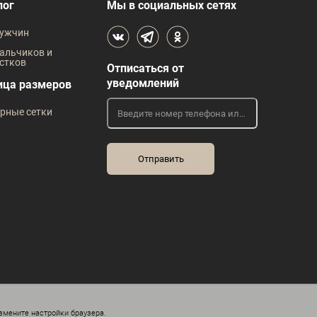
В наличии
лог
Мы в социальных сетях
 размеров
Таблица размеров
ужчин
жды
Размер одежды
Р
альчиков и
стков
Отписаться от
40
42
уведомлений
ица размеров
Рост
Р
рные сетки
176
змените настройки браузера.