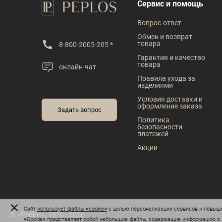
В наличии
В наличии
Сервис и помощь
Таблица размеров
Таблица размеров
Вопрос-ответ
Размер одежды
Размер одежды
Обмен и возврат
товара
8-800-2005-205 *
43
44
45
39
40
41
Гарантия и качество
товара
онлайн-чат
Рост
Рост
Правила ухода за
изделиями
170
176
182
170
176
182
Условия доставки и
оформление заказа
Задать вопрос
Политика
безопасности
платежей
Акции
Сайт
использует файлы «cookie»
с целью персонализации сервисов и повыше
© «Peplos», 1970 - 2026
«Сookie» представляет собой небольшие файлы, содержащие информацию о п