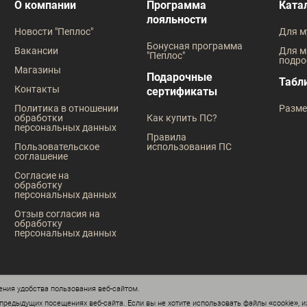
В наличии
В наличии
О компании
Программа
Ката
лояльности
Таблица размеров
Таблица
Новости "Пеплос"
Для м
Размер одежды
Размер оде
Бонусная программа
Вакансии
Для м
"Пеплос"
подро
42
43
42
43
44
45
46
46
Магазины
Подарочные
Табл
Контакты
сертификаты
Рост
Рост
Политика в отношении
Разме
обработки
Как купить ПС?
170
176
182
176
персональных данных
Правила
Пользовательское
использования ПС
соглашение
Согласие на
обработку
персональных данных
Отзыв согласия на
обработку
персональных данных
ния удобства пользования веб-сайтом.
редыдущих посещениях веб-сайта. Если вы не хотите использовать файлы «cookie», и