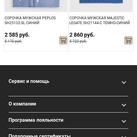
СОРОЧКА МУЖСКАЯ PEPLOS
СОРОЧКА МУЖСКАЯ MAJESTIC
М
SH25132-SL СИНИЙ
LEGATE SH21144-С ТЕМНО-СИНИЙ
2 585 руб.
2 860 руб.
5 170 руб.
5 720 руб.
4
Сервис и помощь
О компании
Программа лояльности
Подарочные сертификаты