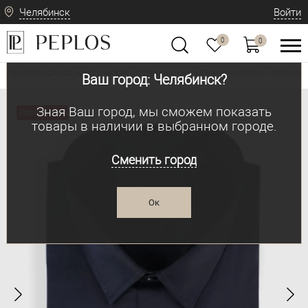
Челябинск
Войти
0
0
Мужская одежда: классическая и современная
Мужские рубашки | сорочки
•
Ваш город: Челябинск?
Зная Ваш город, мы сможем показать
Распродажа
товары в наличии в выбранном городе.
Сменить город
Ок