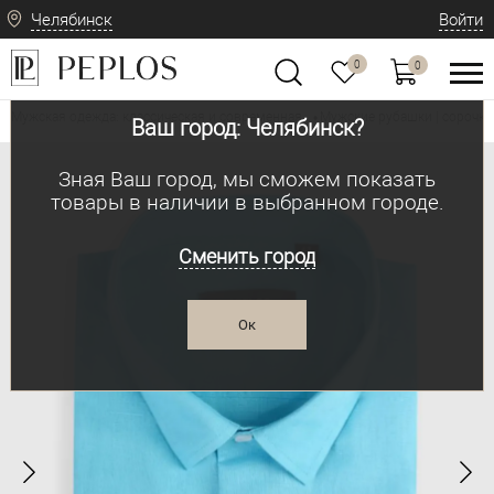
Челябинск
Войти
0
0
Мужская одежда: классическая и современная
Мужские рубашки | сорочки
•
Ваш город: Челябинск?
Зная Ваш город, мы сможем показать
товары в наличии в выбранном городе.
Сменить город
Ок