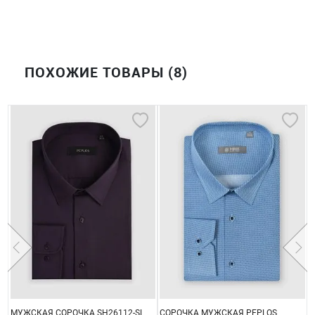
ПОХОЖИЕ ТОВАРЫ (8)
МУЖСКАЯ СОРОЧКА SH26112-SL
СОРОЧКА МУЖСКАЯ PEPLOS
С