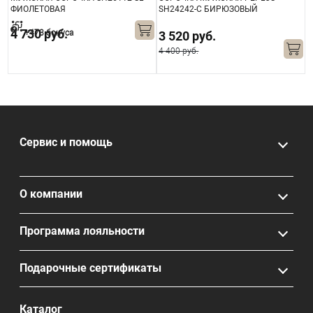
ФИОЛЕТОВАЯ
SH24242-C БИРЮЗОВЫЙ
S
4 730 руб.
+473 бонуса
3 520 руб.
4 400 руб.
6
Сервис и помощь
О компании
Программа лояльности
Подарочные сертификаты
Каталог