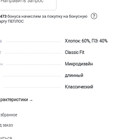
Направить запрос
 473
бонуса начислим за покупку на бонусную
арту ПЕПЛОС
в
Хлопок: 60%, ПЭ: 40%
т
Classic Fit
йн
Микродизайн
длинный
Классический
арактеристики →
избранное
д заказ
иться