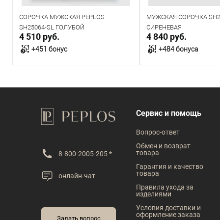
СОРОЧКА МУЖСКАЯ PEPLOS
МУЖСКАЯ СОРОЧКА SH2
SH25064-SL ГОЛУБОЙ
СИРЕНЕВАЯ
4 510 руб.
4 840 руб.
+451 бонус
+484 бонуса
В корзину
В корзин
В наличии
В наличии
Сервис и помощь
Таблица размеров
Таблица размеров
Вопрос-ответ
Размер одежды
Размер одежды
Обмен и возврат
товара
8-800-2005-205 *
39
40
41
42
40
41
42
Гарантия и качество
товара
онлайн-чат
Рост
Рост
Правила ухода за
изделиями
176
182
188
194
170
176
182
Условия доставки и
оформление заказа
Задать вопрос