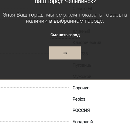
Ваш город: Челябинск?
Classic Fit
Зная Ваш город, мы сможем показать товары в
наличии в выбранном городе.
Микродизайн
длинный
Сменить город
Классический
Ок
005-733
Пуговицы
Мужской
Сорочка
Peplos
РОССИЯ
Бордовый