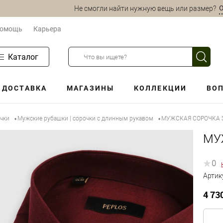
О
Не смогли найти нужную вещь или размер?
омощь
Карьера
Каталог
ДОСТАВКА
МАГАЗИНЫ
КОЛЛЕКЦИИ
ВОП
очки
Мужские рубашки | сорочки с длинным рукавом
МУЖСКАЯ СОРОЧКА S
•
•
МУ
0
Артик
4 73