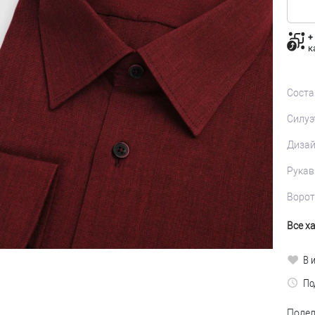
+
к
Соста
Силуэ
Диза
Рукав
Ворот
Все х
В 
По
Подел