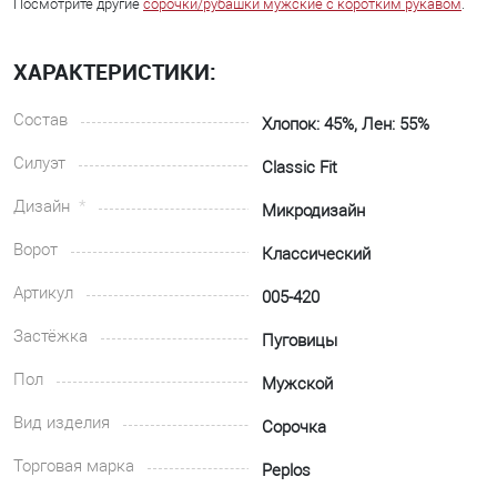
Посмотрите другие
сорочки/рубашки мужские с коротким рукавом
.
ХАРАКТЕРИСТИКИ:
Состав
Хлопок: 45%, Лен: 55%
Силуэт
Classic Fit
Дизайн
Микродизайн
Ворот
Классический
Артикул
005-420
Застёжка
Пуговицы
Пол
Мужской
Вид изделия
Сорочка
Торговая марка
Peplos