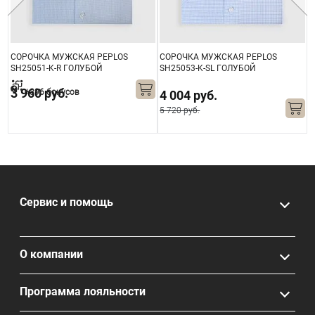
СОРОЧКА МУЖСКАЯ PEPLOS
СОРОЧКА МУЖСКАЯ PEPLOS
С
SH25051-K-R ГОЛУБОЙ
SH25053-K-SL ГОЛУБОЙ
S
3 960 руб.
+396 бонусов
4 004 руб.
5 720 руб.
4
Сервис и помощь
О компании
Программа лояльности