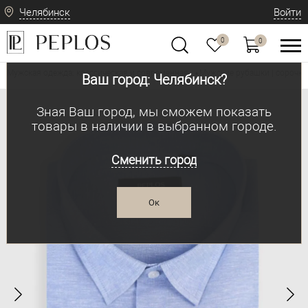
Челябинск
Войти
0
0
Мужская одежда: классическая и современная
Мужские рубашки | сорочки
•
Ваш город: Челябинск?
Зная Ваш город, мы сможем показать
товары в наличии в выбранном городе.
Сменить город
Ок