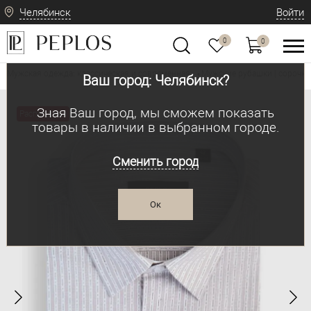
Челябинск
Войти
0
0
Мужская одежда: классическая и современная
Мужские рубашки | сорочки
•
Ваш город: Челябинск?
Зная Ваш город, мы сможем показать
Распродажа
товары в наличии в выбранном городе.
Сменить город
Ок