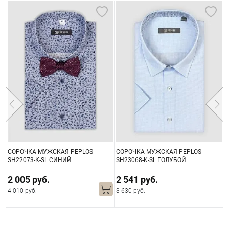
СОРОЧКА МУЖСКАЯ PEPLOS
СОРОЧКА МУЖСКАЯ PEPLOS
С
SH22073-К-SL СИНИЙ
SH23068-K-SL ГОЛУБОЙ
S
2 005 руб.
2 541 руб.
4 010 руб.
3 630 руб.
3