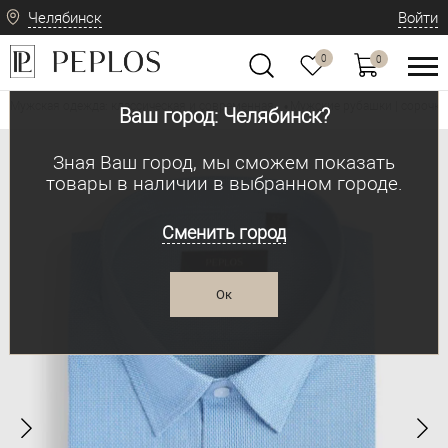
Челябинск
Войти
0
0
Мужская одежда: классическая и современная
Мужские рубашки | сорочки
•
Ваш город: Челябинск?
Зная Ваш город, мы сможем показать
товары в наличии в выбранном городе.
Сменить город
Ок