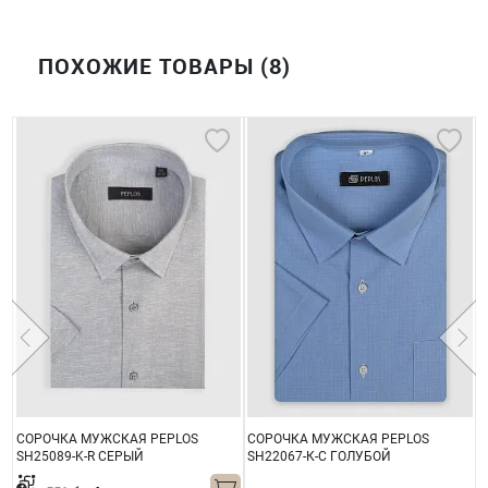
ПОХОЖИЕ ТОВАРЫ (8)
СОРОЧКА МУЖСКАЯ PEPLOS
СОРОЧКА МУЖСКАЯ PEPLOS
С
SH25089-K-R СЕРЫЙ
SH22067-К-С ГОЛУБОЙ
S