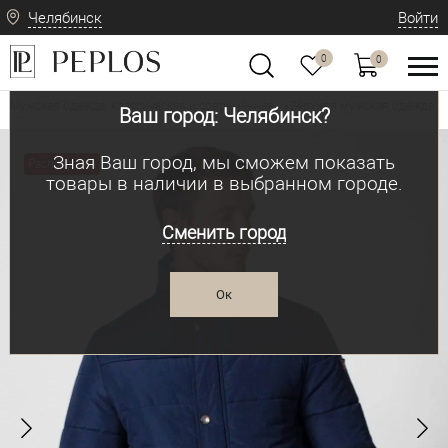
Челябинск
Войти
0
0
Мужская одежда: классическая и современная
Верхняя мужская одежда
•
•
Ваш город: Челябинск?
Зная Ваш город, мы сможем показать
Распродажа
товары в наличии в выбранном городе.
Сменить город
Ок