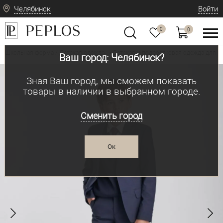
Челябинск
Войти
0
0
Школьная форма / Детская одежда
Детская и подростковая одежда для м
•
Ваш город: Челябинск?
Зная Ваш город, мы сможем показать
товары в наличии в выбранном городе.
Сменить город
Ок