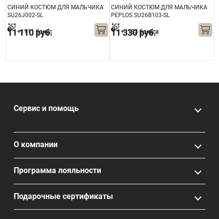
S
СИНИЙ КОСТЮМ ДЛЯ МАЛЬЧИКА
СИНИЙ КОСТЮМ ДЛЯ МАЛЬЧИКА
К
SU26J002-SL
PEPLOS SU26B103-SL
S
11 110 руб.
11 330 руб.
+1111 бонус
+1133 бонуса
Сервис и помощь
О компании
Программа лояльности
Подарочные сертификаты