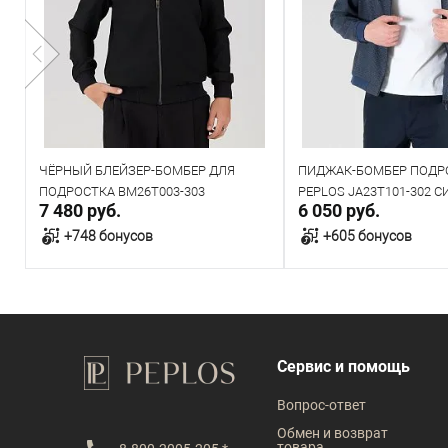
ЧЁРНЫЙ БЛЕЙЗЕР-БОМБЕР ДЛЯ
ПИДЖАК-БОМБЕР ПОД
ПОДРОСТКА BM26T003-303
PEPLOS JA23T101-302 
7 480 руб.
6 050 руб.
+748 бонусов
+605 бонусов
В корзину
В корзин
В наличии
В наличии
Сервис и помощь
Таблица размеров
Таблица размеров
Вопрос-ответ
Размер одежды
Размер одежды
Обмен и возврат
товара