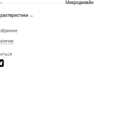
йн
Микродизайн
арактеристики →
избранное
наличии
иться