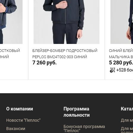
РОСТКОВЫЙ
БЛЕЙЗЕР-БОМБЕР ПОДРОСТКОВЫЙ
СИНИЙ БЛЕЙ
СИНИЙ
PEPLOS BM24T002-303 СИНИЙ
МАЛЬЧИКА B
7 260 руб.
5 280 руб
+528 бо
у
Направить запрос
Под заказ
В наличии
О компании
Программа
Ката
лояльности
Таблица размеров
Таблица
Новости "Пеплос"
Для м
Размер оде
Бонусная программа
Вакансии
Для м
"Пеплос"
подро