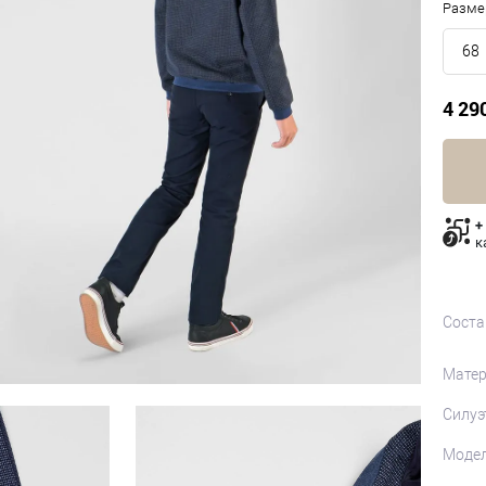
Разме
68
4 29
+
к
Соста
Матер
Силуэ
Моде