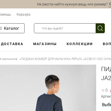
О
Не смогли найти нужную вещь или размер?
омощь
Карьера
Каталог
ДОСТАВКА
МАГАЗИНЫ
КОЛЛЕКЦИИ
ВОП
ля мальчиков
ПИДЖАК-БОМБЕР ДЛЯ МАЛЬЧИКА PEPLOS JA23B101-302 СИН
•
ПИ
JA
0
Артик
Выбе