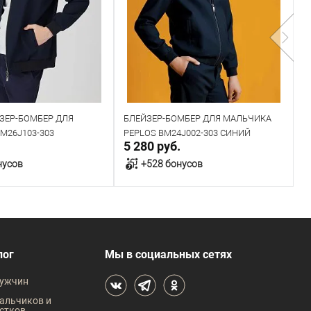
ЗЕР-БОМБЕР ДЛЯ
БЛЕЙЗЕР-БОМБЕР ДЛЯ МАЛЬЧИКА
Т
M26J103-303
PEPLOS BM24J002-303 СИНИЙ
Д
.
5 280 руб.
5
нусов
+528 бонусов
В корзину
В корзину
В наличии
лог
Мы в социальных сетях
 размеров
Таблица размеров
ужчин
жды
Размер одежды
Р
альчиков и
стков