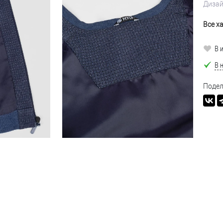
Диза
Все х
В 
В 
Подел