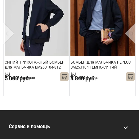
СИНИЙ ТРИКОТАЖНЫЙ БОМБЕР
БОМБЕР ДЛЯ МАЛЬЧИКА PEPLOS
ДЛЯ МАЛЬЧИКА BM26J104-812
BM25J104 ТЕМНО-СИНИЙ
Б
5 060 руб.
4 840 руб.
+506 бонусов
+484 бонуса
Сервис и помощь