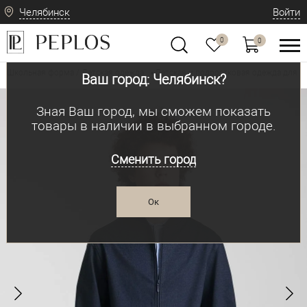
Челябинск
Войти
0
0
Школьная форма / Детская одежда
Детская и подростковая одежда для м
•
Ваш город: Челябинск?
Зная Ваш город, мы сможем показать
товары в наличии в выбранном городе.
Сменить город
Ок