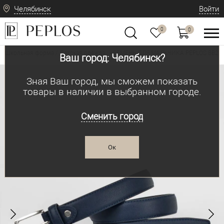
Челябинск
Войти
0
0
Школьная форма / Детская одежда
РЕМЕНЬ ДЛЯ МАЛЬЧИКА PEPLOS BB2. B
•
Ваш город: Челябинск?
Зная Ваш город, мы сможем показать
товары в наличии в выбранном городе.
Сменить город
Ок