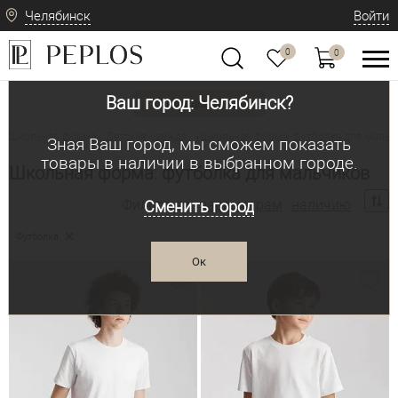
Челябинск
Войти
0
0
Ваш город: Челябинск?
Вид одежды
Школьная форма / Детская одежда
Школьная форма: футболка для мальч
•
Зная Ваш город, мы сможем показать
товары в наличии в выбранном городе.
Школьная форма: футболка для мальчиков
Фильтр по:
параметрам
наличию
Сменить город
Футболка
Ок