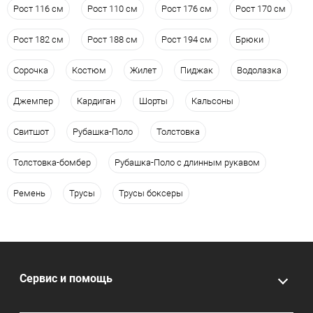
Рост 116 см
Рост 110 см
Рост 176 см
Рост 170 см
Рост 182 см
Рост 188 см
Рост 194 см
Брюки
Сорочка
Костюм
Жилет
Пиджак
Водолазка
Джемпер
Кардиган
Шорты
Кальсоны
Свитшот
Рубашка-Поло
Толстовка
Толстовка-бомбер
Рубашка-Поло с длинным рукавом
Ремень
Трусы
Трусы боксеры
Сервис и помощь