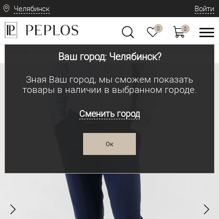
Челябинск
Войти
0
0
Мужская одежда: классическая и современная
Мужские классические брю
•
Ваш город: Челябинск?
Зная Ваш город, мы сможем показать
товары в наличии в выбранном городе.
Сменить город
Ок