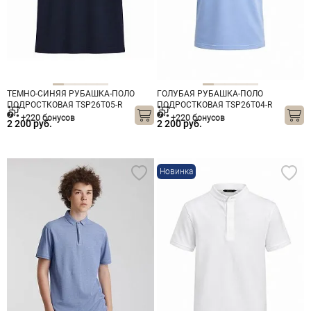
ТЕМНО-СИНЯЯ РУБАШКА-ПОЛО
ГОЛУБАЯ РУБАШКА-ПОЛО
ПОДРОСТКОВАЯ TSP26Т05-R
ПОДРОСТКОВАЯ TSP26Т04-R
+220 бонусов
+220 бонусов
2 200 руб.
2 200 руб.
Новинка