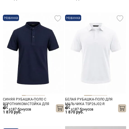
Новинка
Новинка
СИНЯЯ РУБАШКА-ПОЛО С
БЕЛАЯ РУБАШКА-ПОЛО ДЛЯ
ВОРОТНИКОМ-СТОЙКА ДЛЯ
МАЛЬЧИКА TSP26J02-R
МАЛЬЧИКА TSP26J06-R
+187 бонусов
+187 бонусов
1 870 руб.
1 870 руб.