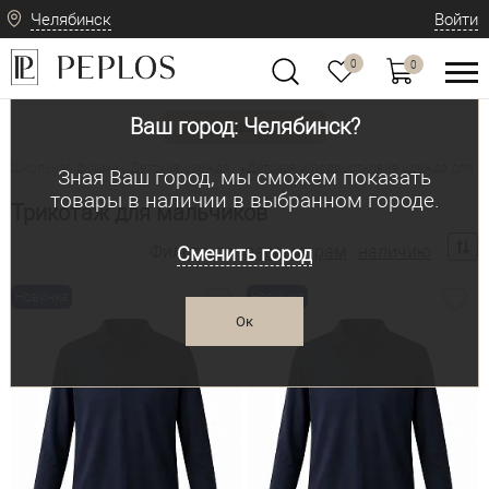
Челябинск
Войти
0
0
Ваш город: Челябинск?
Вид одежды
Школьная форма / Детская одежда
Детская и подростковая одежда для м
•
Зная Ваш город, мы сможем показать
товары в наличии в выбранном городе.
Трикотаж для мальчиков
Фильтр по:
параметрам
наличию
Сменить город
Новинка
Новинка
Ок