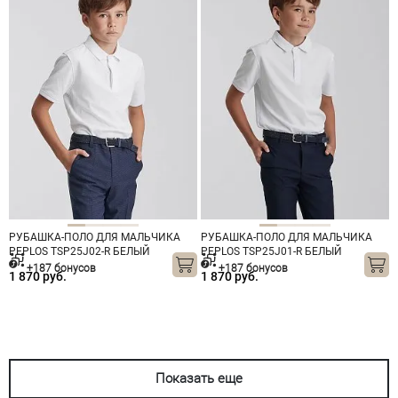
РУБАШКА-ПОЛО ДЛЯ МАЛЬЧИКА
РУБАШКА-ПОЛО ДЛЯ МАЛЬЧИКА
PEPLOS TSP25J02-R БЕЛЫЙ
PEPLOS TSP25J01-R БЕЛЫЙ
+187 бонусов
+187 бонусов
1 870 руб.
1 870 руб.
Показать еще