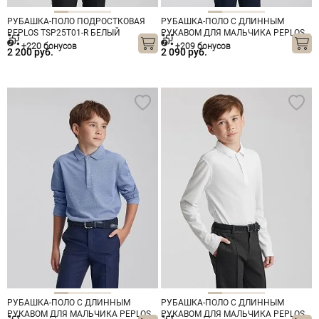
РУБАШКА-ПОЛО ПОДРОСТКОВАЯ
РУБАШКА-ПОЛО С ДЛИННЫМ
PEPLOS TSP25T01-R БЕЛЫЙ
РУКАВОМ ДЛЯ МАЛЬЧИКА PEPLOS
TSP25J012-R СЕРЫЙ
+220 бонусов
+209 бонусов
2 200 руб.
2 090 руб.
РУБАШКА-ПОЛО С ДЛИННЫМ
РУБАШКА-ПОЛО С ДЛИННЫМ
РУКАВОМ ДЛЯ МАЛЬЧИКА PEPLOS
РУКАВОМ ДЛЯ МАЛЬЧИКА PEPLOS