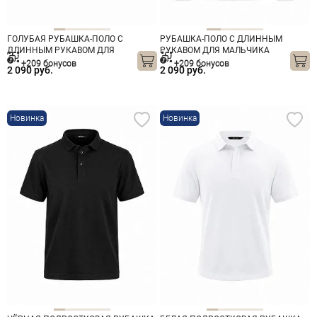
ГОЛУБАЯ РУБАШКА-ПОЛО С
РУБАШКА-ПОЛО С ДЛИННЫМ
ДЛИННЫМ РУКАВОМ ДЛЯ
РУКАВОМ ДЛЯ МАЛЬЧИКА
МАЛЬЧИКА TSP26J011-R
TSP26J010-R БЕЛАЯ
+209 бонусов
+209 бонусов
2 090 руб.
2 090 руб.
Новинка
Новинка