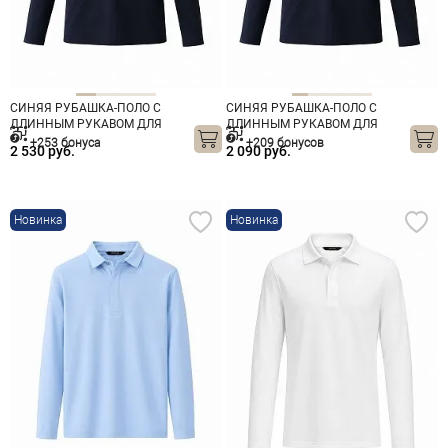
СИНЯЯ РУБАШКА-ПОЛО С
СИНЯЯ РУБАШКА-ПОЛО С
ДЛИННЫМ РУКАВОМ ДЛЯ
ДЛИННЫМ РУКАВОМ ДЛЯ
ПОДРОСТКА TSP26Т012-R
МАЛЬЧИКА TSP26J012-R
+253 бонуса
+209 бонусов
2 530 руб.
2 090 руб.
Новинка
Новинка