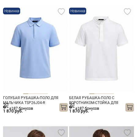
Новинка
Новинка
ГОЛУБАЯ РУБАШКА-ПОЛО ДЛЯ
БЕЛАЯ РУБАШКА-ПОЛО С
МАЛЬЧИКА TSP26J04-R
ВОРОТНИКОМ-СТОЙКА ДЛЯ
МАЛЬЧИКА TSP26J03-R
+187 бонусов
+187 бонусов
1 870 руб.
1 870 руб.