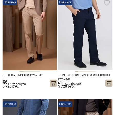
Новинка
Новинка
БЕЖЕВЫЕ БРЮКИ P2625-C
ТЕМНО-СИНИЕ БРЮКИ ИЗ ХЛОПКА
P2624-R
+572 бонуса
+572 бонуса
5 720 руб.
5 720 руб.
Новинка
Новинка