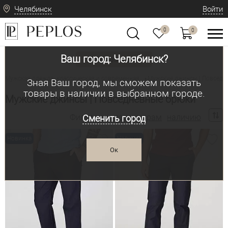
Челябинск
Войти
0
0
Ваш город: Челябинск?
Вид одежды
Мужская одежда: классическая и современная
Мужские джинсы | Повседн
•
Зная Ваш город, мы сможем показать
товары в наличии в выбранном городе.
Мужские джинсы | Повседневные брюки
Фильтр по:
параметрам
наличию
Сменить город
Новинка
Новинка
Ок