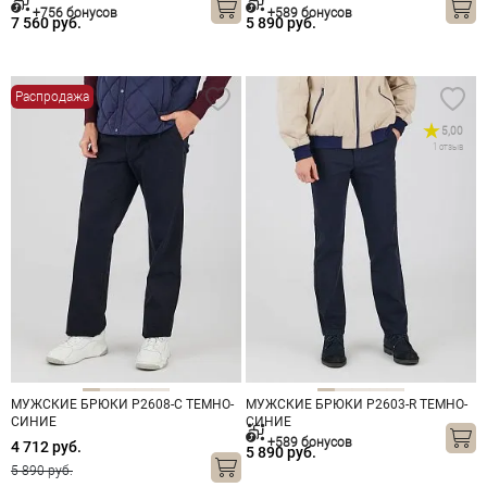
+756 бонусов
+589 бонусов
7 560 руб.
5 890 руб.
Распродажа
5,00
1 отзыв
МУЖСКИЕ БРЮКИ P2608-C ТЕМНО-
МУЖСКИЕ БРЮКИ P2603-R ТЕМНО-
СИНИЕ
СИНИЕ
+589 бонусов
4 712 руб.
5 890 руб.
5 890 руб.