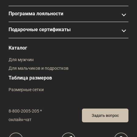
Программа лояльности
Подарочные сертификаты
Каталог
Для мужчин
Для мальчиков и подростков
Таблица размеров
Размерные сетки
8-800-2005-205 *
Задать вопрос
онлайн-чат