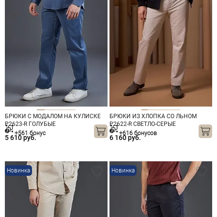
БРЮКИ С МОДАЛОМ НА КУЛИСКЕ
БРЮКИ ИЗ ХЛОПКА СО ЛЬНОМ
P2623-R ГОЛУБЫЕ
P2622-R СВЕТЛО-СЕРЫЕ
+561 бонус
+616 бонусов
5 610 руб.
6 160 руб.
Новинка
Новинка