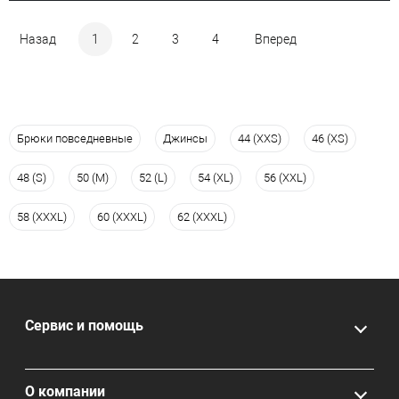
Назад
1
2
3
4
Вперед
Брюки повседневные
Джинсы
44 (XXS)
46 (XS)
48 (S)
50 (M)
52 (L)
54 (XL)
56 (XXL)
58 (XXXL)
60 (XXXL)
62 (XXXL)
Сервис и помощь
О компании