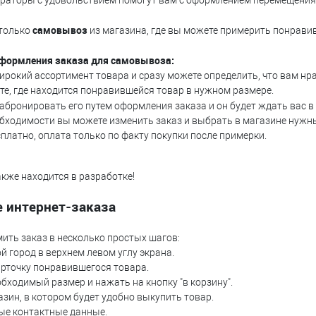
ераторы с удовольствием помогут вам с оформлением перемещения 
самовывоз
 только
из магазина, где вы можете примерить понрав
формления заказа для самовывоза:
ирокий ассортимент товара и сразу можете определить, что вам нра
е, где находится понравившейся товар в нужном размере.
абронировать его путем оформления заказа и он будет ждать вас в
обходимости вы можете изменить заказ и выбрать в магазине нужн
сплатно, оплата только по факту покупки после примерки.
кже находится в разработке!
 интернет-заказа
ить заказ в несколько простых шагов:
й город в верхнем левом углу экрана.
арточку понравившегося товара.
бходимый размер и нажать на кнопку "в корзину".
азин, в котором будет удобно выкупить товар.
ые контактные данные.