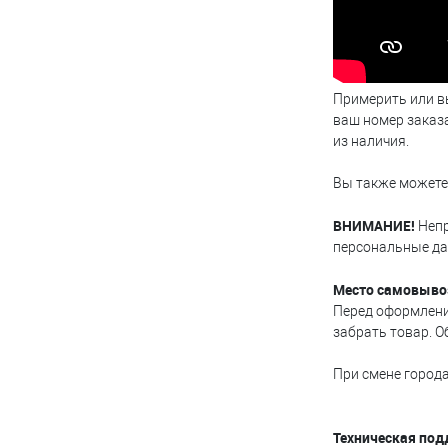
Примерить или в
ваш номер заказа
из наличия.
Вы также можете 
ВНИМАНИЕ!
Непр
персональные да
Место самовыво
Перед оформлени
забрать товар. О
При смене города
Техническая под