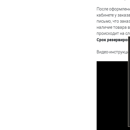
После оформления
кабинете у заказ
письмо, что зака
наличие товара в
происходит на с
Срок резервиров
Видео-инструкци