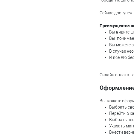
города. Наши оп
Сейчас доступен
Преимущества о
Вы видите ш
Вы понимает
Вы можете з
В случае не
И все это бе
Онлайн оплата та
Оформление
Вы можете оформ
Выбрать сво
Перейти в к
Выбрать нео
Указать маг
Внести верн