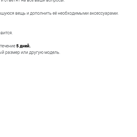
и ответят на все ваши вопросы.
ившуюся вещь и дополнить её необходимыми аксессуарами.
вится.
5 дней.
 течение
ый размер или другую модель.