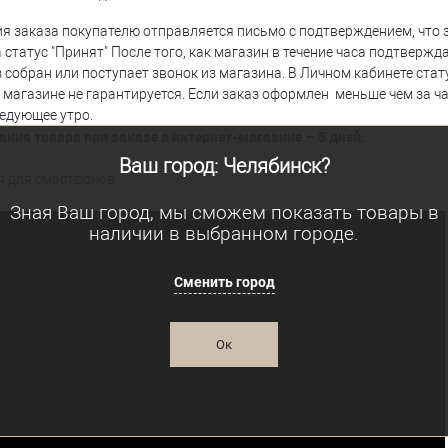
 заказа покупателю отправляется письмо с подтверждением, что з
а статус "Принят" После того, как магазин в течение часа подтверж
з собран или поступает звонок из магазина. В Личном кабинете стату
 магазине не гарантируется. Если заказ оформлен меньше чем за ча
ледующее утро.
ания товара при заказе в интернет-магазине – 5
дней.
Ваш город: Челябинск?
я для смартфонов
Зная Ваш город, мы сможем показать товары в
наличии в выбранном городе.
Сменить город
Ок