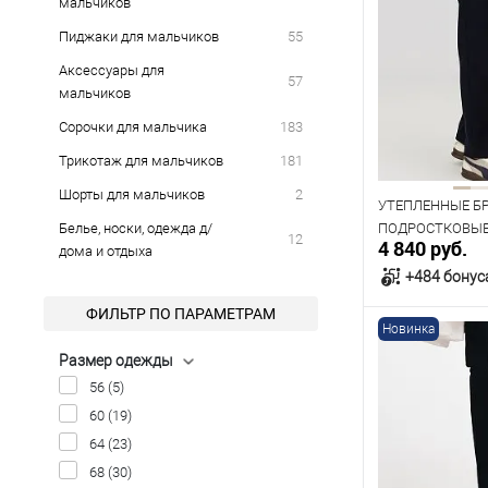
мальчиков
Пиджаки для мальчиков
55
Аксессуары для
57
мальчиков
Сорочки для мальчика
183
Трикотаж для мальчиков
181
Шорты для мальчиков
2
УТЕПЛЕННЫЕ Б
Белье, носки, одежда д/
ПОДРОСТКОВЫЕ 
12
4 840 руб.
дома и отдыха
СИНИЕ
+484 бонус
ФИЛЬТР ПО ПАРАМЕТРАМ
Новинка
В к
Размер одежды
56
(5)
В наличии
60
(19)
Таблица р
64
(23)
Размер одежды
68
(30)