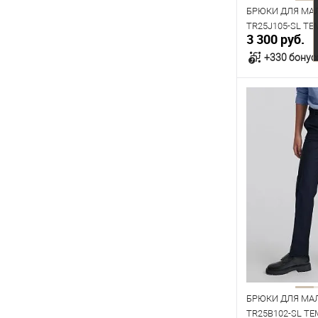
БРЮКИ ДЛЯ МА
TR25J105-SL Т
3 300 руб.
+330 бонус
В к
В наличии
Таблица р
Размер одежды
76
80
Рост
152
158
БРЮКИ ДЛЯ МА
TR25B102-SL Т