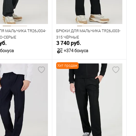
Рост
158
164
146
152
158
164
170
ЛЯ МАЛЬЧИКА TR26J004-
БРЮКИ ДЛЯ МАЛЬЧИКА TR26J003-
НО-СЕРЫЕ
315 ЧЁРНЫЕ
уб.
3 740 руб.
 бонуса
+374 бонуса
Хит продаж
В корзину
В корзину
ичии
В наличии
ица размеров
Таблица размеров
одежды
Размер одежды
80
84
76
80
84
Рост