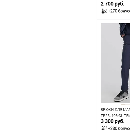
2 700 руб.
+270 бонус
В к
В наличии
Таблица р
Размер одежды
64
68
Рост
134
140
БРЮКИ ДЛЯ МА
TR25J108-SL Т
3 300 руб.
+330 бонус