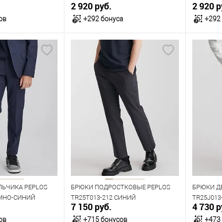
2 920 руб.
2 920 р
ов
+292 бонуса
+292
орзину
В корзину
В наличии
В нал
азмеров
Таблица размеров
Табл
Размер одежды
Размер 
72
76
80
84
76
Рост
Рост
146
152
152
158
164
170
152
ЛЬЧИКА PEPLOS
БРЮКИ ПОДРОСТКОВЫЕ PEPLOS
БРЮКИ Д
ЕМНО-СИНИЙ
TR25T013-212 СИНИЙ
TR25J013
7 150 руб.
4 730 р
ов
+715 бонусов
+473