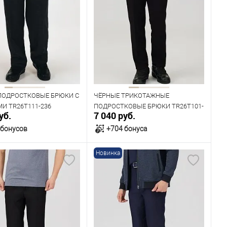
ПОДРОСТКОВЫЕ БРЮКИ С
ЧЁРНЫЕ ТРИКОТАЖНЫЕ
И TR26T111-236
ПОДРОСТКОВЫЕ БРЮКИ TR26T101-
уб.
7 040 руб.
298-6
 бонусов
+704 бонуса
Новинка
В корзину
В корзину
ичии
В наличии
ица размеров
Таблица размеров
одежды
Размер одежды