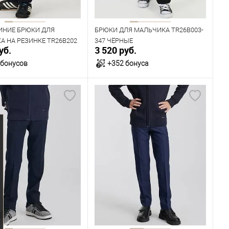
152
158
164
140
152
158
164
ИНИЕ БРЮКИ ДЛЯ
БРЮКИ ДЛЯ МАЛЬЧИКА TR26B003-
А НА РЕЗИНКЕ TR26B202
347 ЧЁРНЫЕ
уб.
3 520 руб.
 бонусов
+352 бонуса
В корзину
В корзину
ичии
В наличии
ица размеров
Таблица размеров
одежды
Размер одежды
64
68
72
56
60
64
68
72
Рост
134
140
146
152
122
128
134
140
146