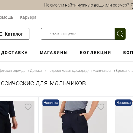
О
Не смогли найти нужную вещь или размер?
омощь
Карьера
Каталог
ДОСТАВКА
МАГАЗИНЫ
КОЛЛЕКЦИИ
ВОП
Детская одежда
Детская и подростковая одежда для мальчиков
Брюки кла
•
•
ссические для мальчиков
Новинка
Новинка