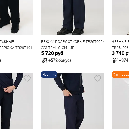
96
88
92
88
Рост
Рост
176
182
176
ТАЖНЫЕ
БРЮКИ ПОДРОСТКОВЫЕ TR26T002-
ЧЁРНЫЕ 
БРЮКИ TR26T101-
223 ТЕМНО-СИНИЕ
TR26J206
5 720 руб.
3 740 р
а
+572 бонуса
+374
Новинка
Хит прод
орзину
В корзину
В наличии
В нал
азмеров
Таблица размеров
Табл
Размер одежды
Размер 
96
100
104
88
92
96
100
76