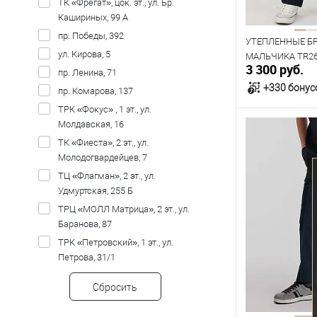
158
164
ТК «Фрегат», цок. эт., ул. Бр.
Кашириных, 99 А
пр. Победы, 392
УТЕПЛЕННЫЕ Б
ул. Кирова, 5
МАЛЬЧИКА TR26
3 300 руб.
СИНИЕ
пр. Ленина, 71
+330 бонус
пр. Комарова, 137
ТРК «Фокус» , 1 эт., ул.
Молдавская, 16
В к
ТК «Фиеста», 2 эт., ул.
Молодогвардейцев, 7
В наличии
ТЦ «Флагман», 2 эт., ул.
Таблица р
Удмуртская, 255 Б
ТРЦ «МОЛЛ Матрица», 2 эт., ул.
Размер одежды
Баранова, 87
64
68
ТРК «Петровский», 1 эт., ул.
Петрова, 31/1
Рост
Сбросить
140
146