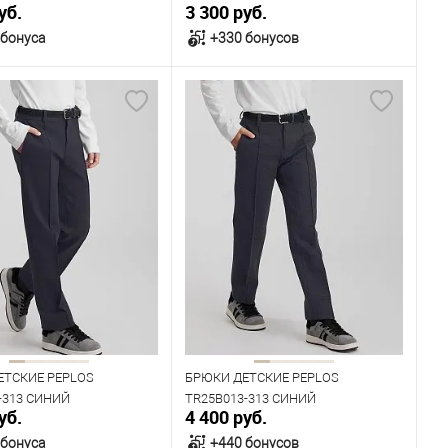
уб.
3 300 руб.
 бонуса
+330 бонусов
В корзину
В корзину
ичии
В наличии
ица размеров
Таблица размеров
одежды
Размер одежды
80
84
76
80
84
Рост
158
164
170
158
164
170
ЕТСКИЕ PEPLOS
БРЮКИ ДЕТСКИЕ PEPLOS
-313 СИНИЙ
TR25B013-313 СИНИЙ
уб.
4 400 руб.
 бонуса
+440 бонусов