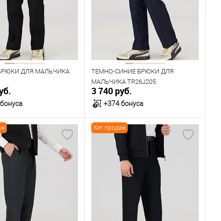
92
96
100
88
92
96
100
104
Рост
170
176
182
БРЮКИ ДЛЯ МАЛЬЧИКА
ТЕМНО-СИНИЕ БРЮКИ ДЛЯ
МАЛЬЧИКА TR26J205
уб.
3 740 руб.
 бонуса
+374 бонуса
аж
Хит продаж
В корзину
В корзину
ичии
В наличии
ица размеров
Таблица размеров
одежды
Размер одежды
80
84
72
76
80
84