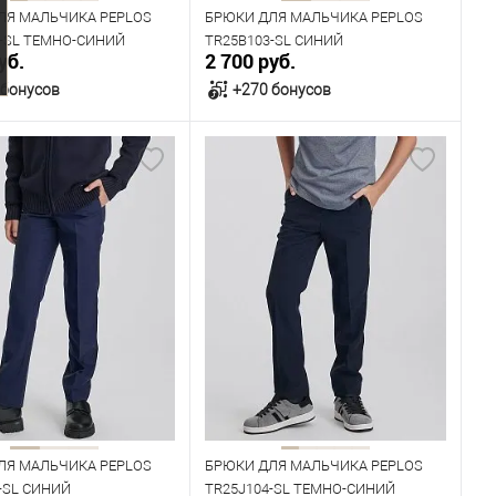
152
158
ЛЯ МАЛЬЧИКА PEPLOS
БРЮКИ ДЛЯ МАЛЬЧИКА PEPLOS
4-SL ТЕМНО-СИНИЙ
TR25B103-SL СИНИЙ
уб.
2 700 руб.
 бонусов
+270 бонусов
В корзину
В корзину
ичии
В наличии
ица размеров
Таблица размеров
одежды
Размер одежды
64
68
72
60
64
68
72
Рост
134
146
152
128
134
140
146
152
ЛЯ МАЛЬЧИКА PEPLOS
БРЮКИ ДЛЯ МАЛЬЧИКА PEPLOS
-SL СИНИЙ
TR25J104-SL ТЕМНО-СИНИЙ