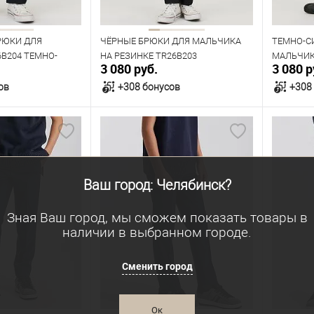
170
146
Рост
140
146
152
158
164
РЮКИ ДЛЯ
ЧЁРНЫЕ БРЮКИ ДЛЯ МАЛЬЧИКА
ТЕМНО-С
B204 ТЕМНО-
НА РЕЗИНКЕ TR26B203
МАЛЬЧИК
170
3 080 руб.
3 080 р
ов
+308 бонусов
+308
орзину
В корзину
В наличии
В нал
Ваш город: Челябинск?
азмеров
Таблица размеров
Табл
Размер одежды
Размер 
Зная Ваш город, мы сможем показать товары в
наличии в выбранном городе.
72
60
64
68
60
Рост
Рост
Сменить город
152
128
134
140
128
Ок