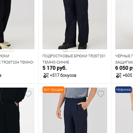
РЮКИ
ПОДРОСТКОВЫЕ БРЮКИ TR26T201
ЧЁРНЫЕ 
TR26T204 ТЕМНО-
ТЕМНО-СИНИЕ
ЗАЩИПАМ
5 170 руб.
6 050 р
а
+517 бонусов
+605
Хит продаж
Новинка
орзину
В корзину
В наличии
В нал
азмеров
Таблица размеров
Табл
Размер одежды
Размер 