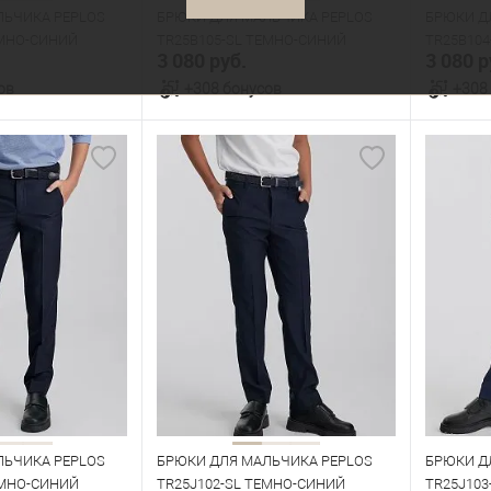
ЛЬЧИКА PEPLOS
БРЮКИ ДЛЯ МАЛЬЧИКА PEPLOS
БРЮКИ Д
ЕМНО-СИНИЙ
TR25B105-SL ТЕМНО-СИНИЙ
TR25B10
3 080 руб.
3 080 р
ов
+308 бонусов
+308
орзину
В корзину
В наличии
В нал
азмеров
Таблица размеров
Табл
Размер одежды
Размер 
84
60
64
68
72
60
Рост
Рост
164
170
128
134
140
146
152
128
ЛЬЧИКА PEPLOS
БРЮКИ ДЛЯ МАЛЬЧИКА PEPLOS
БРЮКИ Д
ЕМНО-СИНИЙ
TR25J102-SL ТЕМНО-СИНИЙ
TR25J103