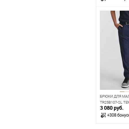
В к
В наличии
Таблица р
Размер одежды
80
84
Рост
158
164
БРЮКИ ДЛЯ МА
TR25B107-SL Т
3 080 руб.
+308 бонус