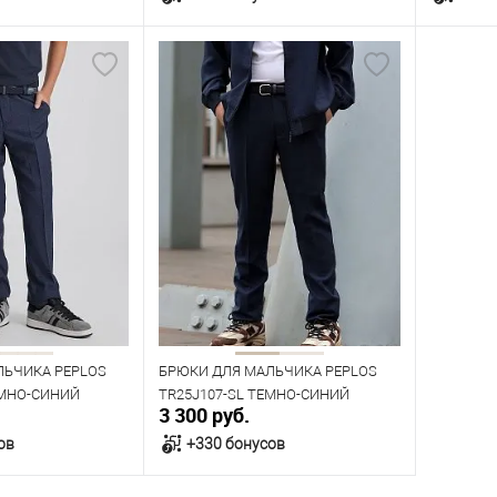
орзину
В корзину
В наличии
В нал
азмеров
Таблица размеров
Табл
Размер одежды
Размер 
96
76
Рост
Рост
170
176
176
152
ЛЬЧИКА PEPLOS
БРЮКИ ДЛЯ МАЛЬЧИКА PEPLOS
ЕМНО-СИНИЙ
TR25J107-SL ТЕМНО-СИНИЙ
3 300 руб.
ов
+330 бонусов