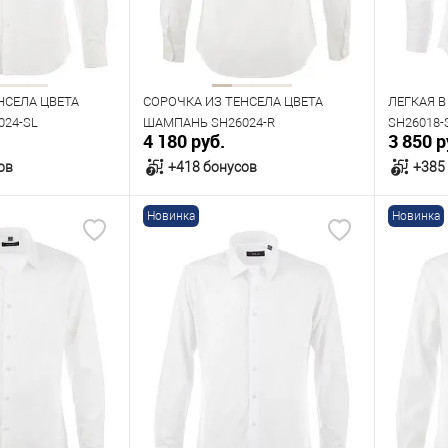
Рост
Рост
176
182
188
НСЕЛА ЦВЕТА
СОРОЧКА ИЗ ТЕНСЕЛА ЦВЕТА
ЛЕГКАЯ В
24-SL
ШАМПАНЬ SH26024-R
SH26018-
4 180 руб.
3 850 р
ов
+418 бонусов
+385
Новинка
Новинка
орзину
В корзину
В наличии
В нал
азмеров
Таблица размеров
Табл
Размер одежды
Размер 
42
40
41
42
43
44
39
Рост
Рост