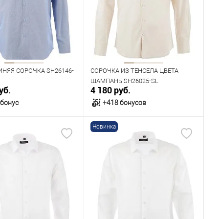
41
42
43
44
42
44
Рост
182
176
182
ИНЯЯ СОРОЧКА SH26146-
СОРОЧКА ИЗ ТЕНСЕЛА ЦВЕТА
ШАМПАНЬ SH26025-SL
уб.
4 180 руб.
 бонус
+418 бонусов
Новинка
В корзину
В корзину
ичии
В наличии
ица размеров
Таблица размеров
одежды
Размер одежды
43
44
45
39
40
41
42
43