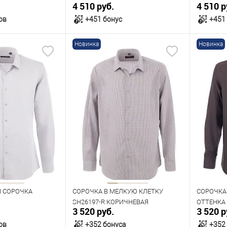
4 510 руб.
4 510 р
ов
+451 бонус
+451
Новинка
Новинка
орзину
В корзину
В наличии
В нал
азмеров
Таблица размеров
Табл
Размер одежды
Размер 
42
43
44
39
40
41
42
42
Рост
Рост
182
170
176
182
176
Я СОРОЧКА
СОРОЧКА В МЕЛКУЮ КЛЕТКУ
СОРОЧКА
SH26197-R КОРИЧНЕВАЯ
ОТТЕНКА 
3 520 руб.
3 520 р
ов
+352 бонуса
+352