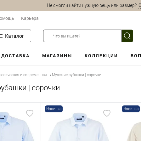
О
Не смогли найти нужную вещь или размер?
омощь
Карьера
Каталог
ДОСТАВКА
МАГАЗИНЫ
КОЛЛЕКЦИИ
ВОП
ассическая и современная
Мужские рубашки | сорочки
•
убашки | сорочки
Новинка
Новинка