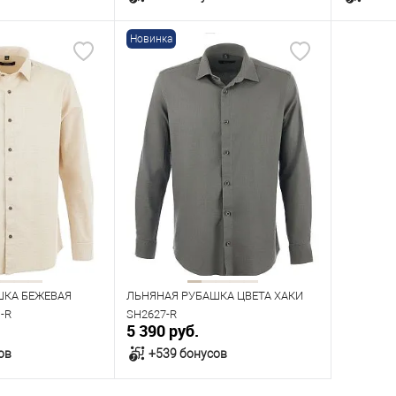
Новинка
орзину
В корзину
В наличии
В нал
азмеров
Таблица размеров
Табл
Размер одежды
Размер 
41
42
43
40
41
42
43
44
41
45
Рост
170
Рост
182
188
170
176
182
ШКА БЕЖЕВАЯ
ЛЬНЯНАЯ РУБАШКА ЦВЕТА ХАКИ
-R
SH2627-R
5 390 руб.
ов
+539 бонусов