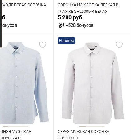
 УХОДЕ БЕЛАЯ СОРОЧКА
СОРОЧКА ИЗ ХЛОПКА ЛЕГКАЯ В
C
ГЛАЖКЕ SH26005-R БЕЛАЯ
уб.
5 280 руб.
 бонусов
+528 бонусов
Новинка
В корзину
В корзину
ичии
В наличии
ица размеров
Таблица размеров
одежды
Размер одежды
43
44
45
46
41
42
43
45
Рост
176
182
170
176
182
СИНЯЯ МУЖСКАЯ
СЕРАЯ МУЖСКАЯ СОРОЧКА
SH26074-R
SH26083-C