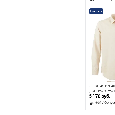
Новинка
В к
В наличии
Таблица р
Размер одежды
39
40
44
Рост
170
176
ЛЬНЯНАЯ РУБА
ДЖИНСА SH2621
5 170 руб.
+517 бонус