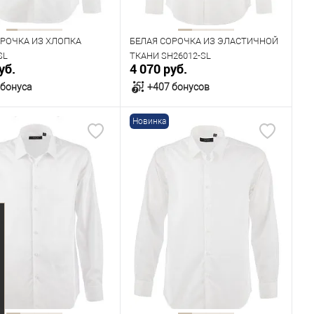
182
170
176
ОРОЧКА ИЗ ХЛОПКА
БЕЛАЯ СОРОЧКА ИЗ ЭЛАСТИЧНОЙ
SL
ТКАНИ SH26012-SL
уб.
4 070 руб.
 бонуса
+407 бонусов
Новинка
В корзину
В корзину
ичии
В наличии
ица размеров
Таблица размеров
одежды
Размер одежды
40
41
42
43
39
40
41
42
43
Рост
176
182
170
176
182