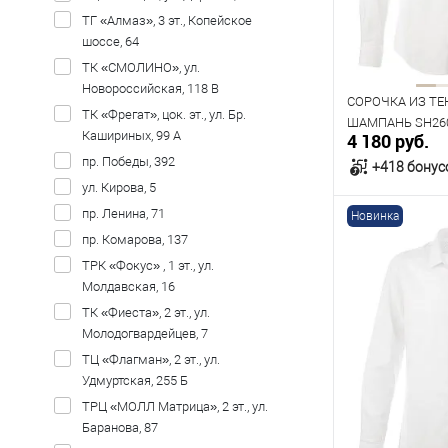
Рост
ТГ «Алмаз», 3 эт., Копейское
шоссе, 64
176
182
ТК «СМОЛИНО», ул.
Новороссийская, 118 В
СОРОЧКА ИЗ ТЕ
ТК «Фрегат», цок. эт., ул. Бр.
ШАМПАНЬ SH260
Кашириных, 99 А
4 180 руб.
пр. Победы, 392
+418 бонус
ул. Кирова, 5
пр. Ленина, 71
Новинка
В к
пр. Комарова, 137
ТРК «Фокус» , 1 эт., ул.
В наличии
Молдавская, 16
Таблица р
ТК «Фиеста», 2 эт., ул.
Молодогвардейцев, 7
Размер одежды
ТЦ «Флагман», 2 эт., ул.
40
41
Удмуртская, 255 Б
ТРЦ «МОЛЛ Матрица», 2 эт., ул.
Рост
Баранова, 87