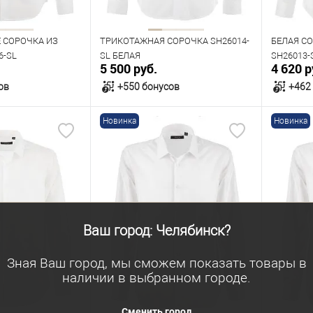
182
170
176
182
176
Е СОРОЧКА ИЗ
ТРИКОТАЖНАЯ СОРОЧКА SH26014-
БЕЛАЯ С
6-SL
SL БЕЛАЯ
SH26013-
5 500 руб.
4 620 р
ов
+550 бонусов
+462
Новинка
Новинка
орзину
В корзину
В наличии
В нал
азмеров
Таблица размеров
Табл
Размер одежды
Размер 
Ваш город: Челябинск?
42
40
41
42
43
44
39
Зная Ваш город, мы сможем показать товары в
45
46
Рост
наличии в выбранном городе.
170
Рост
Сменить город