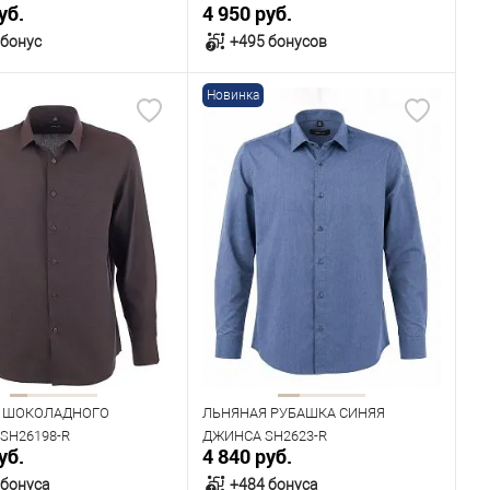
уб.
4 950 руб.
 бонус
+495 бонусов
Новинка
В корзину
В корзину
ичии
В наличии
ица размеров
Таблица размеров
одежды
Размер одежды
43
44
45
43
44
45
46
Рост
182
194
176
182
 ШОКОЛАДНОГО
ЛЬНЯНАЯ РУБАШКА СИНЯЯ
SH26198-R
ДЖИНСА SH2623-R
уб.
4 840 руб.
 бонуса
+484 бонуса