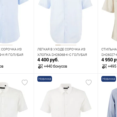
Е СОРОЧКА ИЗ
ЛЕГКАЯ В УХОДЕ СОРОЧКА ИЗ
СТИЛЬНА
9-K-R ГОЛУБАЯ
ХЛОПКА SH26068-K-C ГОЛУБАЯ
SH26027-
4 400 руб.
4 950 р
ов
+440 бонусов
+495
Новинка
Новинка
орзину
В корзину
В наличии
В нал
азмеров
Таблица размеров
Табл
Размер одежды
Размер 