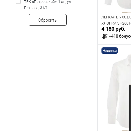
170
176
ТРК «Петровский», 1 эт., ул.
Петрова, 31/1
ЛЕГКАЯ В УХОД
Сбросить
ХЛОПКА SH2601
4 180 руб.
+418 бонус
Новинка
В к
В наличии
Таблица р
Размер одежды
39
40
Рост
176
182