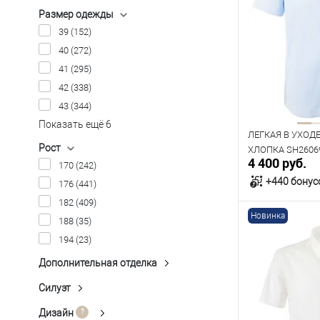
Размер одежды
39
(152)
40
(272)
41
(295)
42
(338)
43
(344)
Показать ещё 6
ЛЕГКАЯ В УХОД
Рост
ХЛОПКА SH2606
4 400 руб.
170
(242)
+440 бонус
176
(441)
182
(409)
Новинка
188
(35)
В к
194
(23)
В наличии
Дополнительная отделка
FACE PEACH+GARMENT WASH
Таблица р
(1)
Силуэт
Classic Fit
(106)
LA
(7)
Размер одежды
Regular Fit
(183)
Дизайн
Клетка
(27)
LA+EASY CARE
(3)