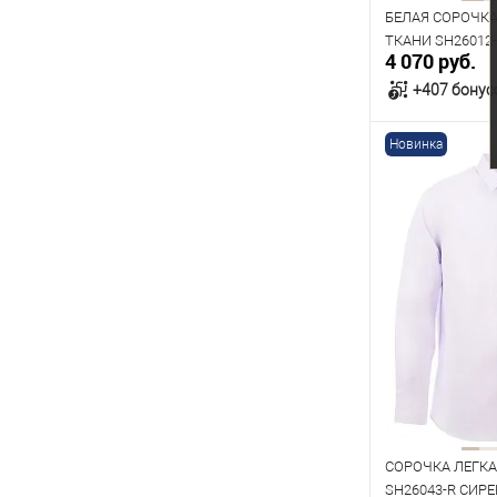
БЕЛАЯ СОРОЧК
ТКАНИ SH26012
4 070 руб.
+407 бонус
Новинка
В к
В наличии
Таблица р
Размер одежды
40
41
45
Рост
170
176
СОРОЧКА ЛЕГКА
SH26043-R СИР