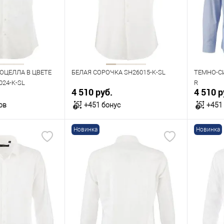
43
42
43
44
46
40
Рост
Рост
176
182
176
ОЦЕЛЛА В ЦВЕТЕ
БЕЛАЯ СОРОЧКА SH26015-K-SL
ТЕМНО-С
24-K-SL
R
4 510 руб.
4 510 р
ов
+451 бонус
+451
Новинка
Новинка
орзину
В корзину
В наличии
В нал
азмеров
Таблица размеров
Табл
Размер одежды
Размер 
41
42
43
40
42
43
44
42