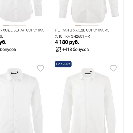
Рост
194
170
176
182
 УХОДЕ БЕЛАЯ СОРОЧКА
ЛЕГКАЯ В УХОДЕ СОРОЧКА ИЗ
SL
ХЛОПКА SH26017-R
уб.
4 180 руб.
 бонусов
+418 бонусов
Новинка
В корзину
В корзину
ичии
В наличии
ица размеров
Таблица размеров
одежды
Размер одежды
40
41
42
40
41
42
43
Рост