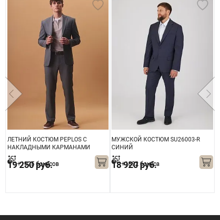
ЛЕТНИЙ КОСТЮМ PEPLOS С
МУЖСКОЙ КОСТЮМ SU26003-R
К
НАКЛАДНЫМИ КАРМАНАМИ
СИНИЙ
S
SU26802-R ЗЕЛЕНЫЙ
19 250 руб.
18 920 руб.
+1925 бонусов
+1892 бонуса
1