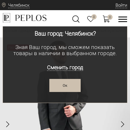
Челябинск
Войти
0
0
Мужская одежда: классическая и современная
Классические мужские ко
•
Ваш город: Челябинск?
Зная Ваш город, мы сможем показать
Распродажа
товары в наличии в выбранном городе.
Сменить город
Ок