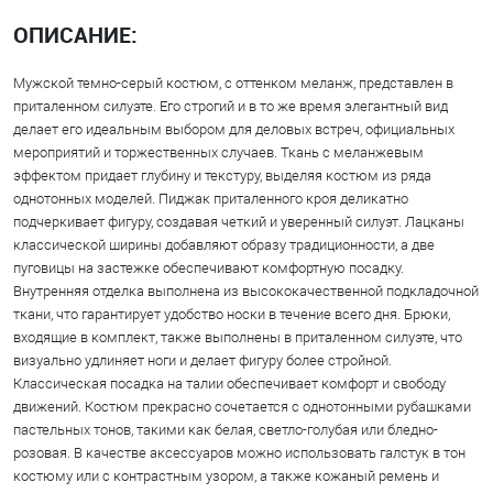
ОПИСАНИЕ:
Мужской темно-серый костюм, с оттенком меланж, представлен в
приталенном силуэте. Его строгий и в то же время элегантный вид
делает его идеальным выбором для деловых встреч, официальных
мероприятий и торжественных случаев. Ткань с меланжевым
эффектом придает глубину и текстуру, выделяя костюм из ряда
однотонных моделей. Пиджак приталенного кроя деликатно
подчеркивает фигуру, создавая четкий и уверенный силуэт. Лацканы
классической ширины добавляют образу традиционности, а две
пуговицы на застежке обеспечивают комфортную посадку.
Внутренняя отделка выполнена из высококачественной подкладочной
ткани, что гарантирует удобство носки в течение всего дня. Брюки,
входящие в комплект, также выполнены в приталенном силуэте, что
визуально удлиняет ноги и делает фигуру более стройной.
Классическая посадка на талии обеспечивает комфорт и свободу
движений. Костюм прекрасно сочетается с однотонными рубашками
пастельных тонов, такими как белая, светло-голубая или бледно-
розовая. В качестве аксессуаров можно использовать галстук в тон
костюму или с контрастным узором, а также кожаный ремень и