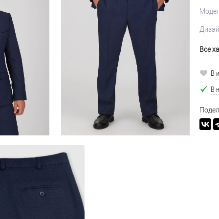
Моде
Диза
Все х
В 
В 
Подел