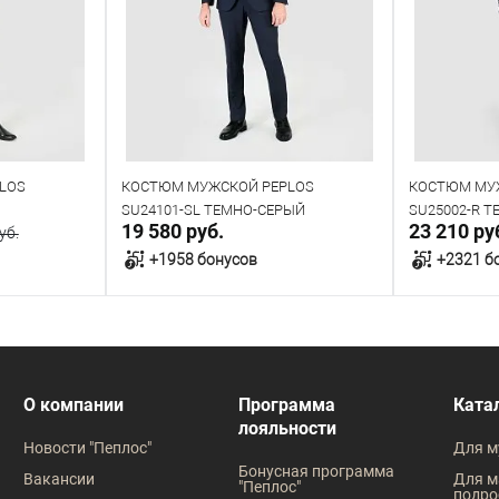
LOS
КОСТЮМ МУЖСКОЙ PEPLOS
КОСТЮМ МУ
SU24101-SL ТЕМНО-СЕРЫЙ
SU25002-R 
19 580 руб.
23 210 ру
уб.
+1958 бонусов
+2321 б
у
В корзину
В наличии
В наличии
О компании
Программа
Ката
лояльности
Таблица размеров
Таблица
Новости "Пеплос"
Для м
Размер одежды
Размер оде
Бонусная программа
Вакансии
Для м
"Пеплос"
подро