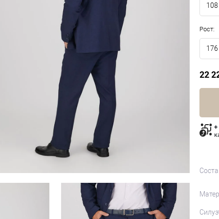
108
Рост:
176
22 2
+
к
Соста
Матер
Силуэ