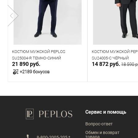
КОСТЮМ МУЖСКОЙ PEPLOS
КОСТЮМ МУЖСКОЙ PEP
SU25004-R ТЕМНО-СИНИЙ
SU24005-C ЧЁРНЫЙ
21 890 руб.
14 872 руб.
18 590 р
+2189 бонусов
В корзину
В корзин
В наличии
В наличии
Сервис и помощь
Таблица размеров
Таблица размеров
Вопрос-ответ
Размер одежды
Размер одежды
Обмен и возврат
товара
8-800-2005-205 *