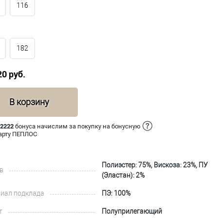
116
182
20 руб.
В корзину
 2222
бонуса начислим за покупку на бонусную
арту ПЕПЛОС
Полиэстер: 75%, Вискоза: 23%, ПУ
в
(Эластан): 2%
иал подклада
ПЭ: 100%
т
Полуприлегающий