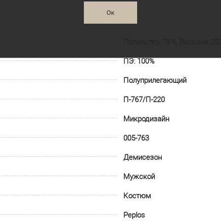
Ок
Полиэстер: 75%, Вискоза: 23
ПЭ: 100%
Полуприлегающий
П-767/П-220
Микродизайн
005-763
Демисезон
Мужской
Костюм
Peplos