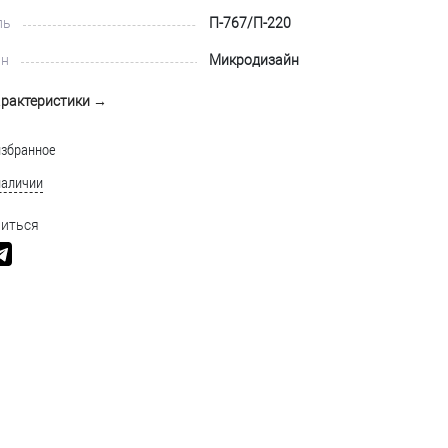
ль
П-767/П-220
йн
Микродизайн
арактеристики →
избранное
наличии
иться