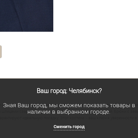
Ваш город: Челябинск?
Зная Ваш город, мы сможем показать товары в
и современного шика. Изысканная фактура ткани притягивает взгляд, на
наличии в выбранном городе.
 шлицами сзади, обеспечивает комфорт и свободу движений. Брюки с зав
арантируют идеальную посадку. Этот костюм – ваш ключ к уверенности в 
Сменить город