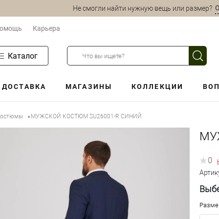
О
Не смогли найти нужную вещь или размер?
омощь
Карьера
Каталог
ДОСТАВКА
МАГАЗИНЫ
КОЛЛЕКЦИИ
ВОП
 костюмы
МУЖСКОЙ КОСТЮМ SU26001-R СИНИЙ
•
МУ
0
Артик
Выбе
Разме