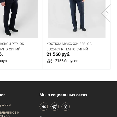
ЖСКОЙ PEPLOS
КОСТЮМ МУЖСКОЙ PEPLOS
К
ТЕМНО-СИНИЙ
SU25101-R ТЕМНО-СИНИЙ
S
б.
21 560 руб.
1
онус
+2156 бонусов
В корзину
В корзину
В наличии
лог
Мы в социальных сетях
 размеров
Таблица размеров
ужчин
жды
Размер одежды
Р
альчиков и
стков