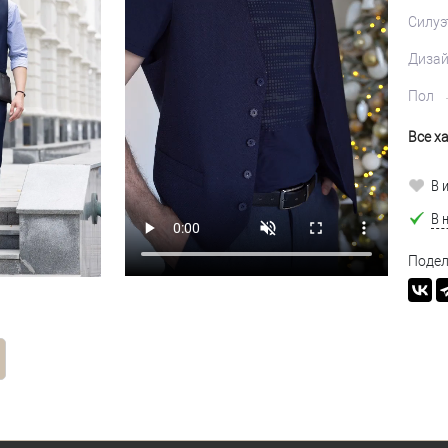
Силуэ
Диза
Пол
Все х
В 
В 
Подел