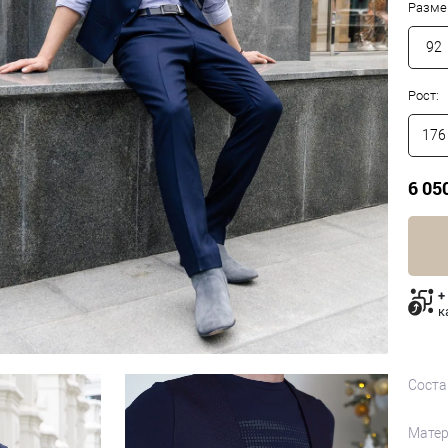
Разме
92
Рост:
176
6 05
+
к
Соста
Матер