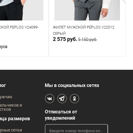
КОЙ PEPLOS V24099-
ЖИЛЕТ МУЖСКОЙ PEPLOS V22012
Ж
СЕРЫЙ
Ч
.
2 575 руб.
2
5 150 руб.
нуса
В корзину
В корзину
В наличии
лог
Мы в социальных сетях
 размеров
Таблица размеров
ужчин
жды
Размер одежды
Р
альчиков и
стков
Отписаться от
108
уведомлений
ица размеров
Рост
Р
рные сетки