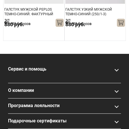
ГАЛСТУК МУЖСКОЙ PEPLOS
ГАЛСТУК УЗКИЙ МУЖСКОЙ
Г
ТЕМНО-СИНИЙ. ФАКТУРНЫЙ
ТЕМНО-СИНИЙ (250/1-3)
Т
ОДНОТОННЫЙ (250/295)
О
880 руб.
880 руб.
+88 бонусов
+88 бонусов
Сервис и помощь
О компании
Программа лояльности
Подарочные сертификаты