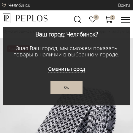
Челябинск
Войти
0
0
Мужская одежда: классическая и современная
Аксессуары
Галстуки му
•
•
Ваш город: Челябинск?
Зная Ваш город, мы сможем показать
Распродажа
товары в наличии в выбранном городе.
Сменить город
Ок