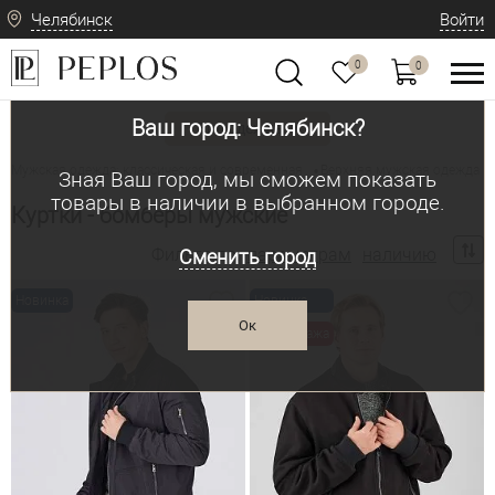
Челябинск
Войти
0
0
Ваш город: Челябинск?
Вид одежды
Мужская одежда: классическая и современная
Верхняя мужская одежда
•
•
Зная Ваш город, мы сможем показать
товары в наличии в выбранном городе.
Куртки - бомберы мужские
Фильтр по:
параметрам
наличию
Сменить город
Новинка
Новинка
Ок
Распродажа