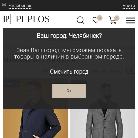
Челябинск
Войти
0
0
Ваш город: Челябинск?
Вид одежды
Мужская одежда: классическая и современная
Верхняя мужская одежда
•
•
Зная Ваш город, мы сможем показать
товары в наличии в выбранном городе.
Мужские пальто и плащи
Фильтр по:
параметрам
наличию
Сменить город
Новинка
Новинка
Ок