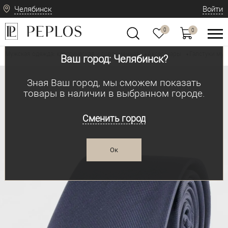
Челябинск
Войти
0
0
Мужская одежда: классическая и современная
Аксессуары
Галстуки му
•
•
Ваш город: Челябинск?
Зная Ваш город, мы сможем показать
товары в наличии в выбранном городе.
Сменить город
Ок