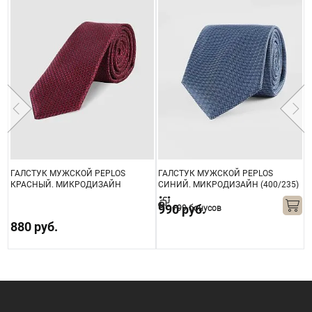
ГАЛСТУК МУЖСКОЙ PEPLOS
ГАЛСТУК МУЖСКОЙ PEPLOS
Г
КРАСНЫЙ. МИКРОДИЗАЙН
СИНИЙ. МИКРОДИЗАЙН (400/235)
(250/157510-1)
(
990 руб.
+99 бонусов
880 руб.