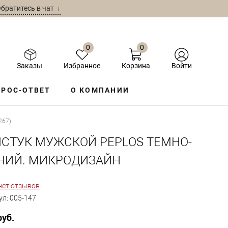
братитесь в чат ↓
0
0
Заказы
Избранное
Корзина
Войти
РОС-ОТВЕТ
О КОМПАНИИ
267)
ЛСТУК МУЖСКОЙ PEPLOS ТЕМНО-
НИЙ. МИКРОДИЗАЙН
нет отзывов
ул:
005-147
руб.