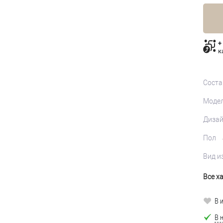
+
к
Соста
Моде
Диза
Пол
Вид и
Все х
В 
В 