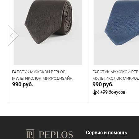
ГАЛСТУК МУЖСКОЙ PEPLOS
ГАЛСТУК МУЖСКОЙ PEP
МУЛЬТИКОЛОР. МИКРОДИЗАЙН
МУЛЬТИКОЛОР. МИКРО
990 руб.
990 руб.
(400/346)
(400/327)
+99 бонусов
В корзин
Направить запрос
Под заказ
В наличии
Сервис и помощь