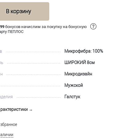
В корзину
 99
бонусов начислим за покупку на бонусную
арту ПЕПЛОС
в
Микрофибра: 100%
ль
ШИРОКИЙ 8см
йн
Микродизайн
Мужской
зделия
Галстук
арактеристики →
избранное
наличии