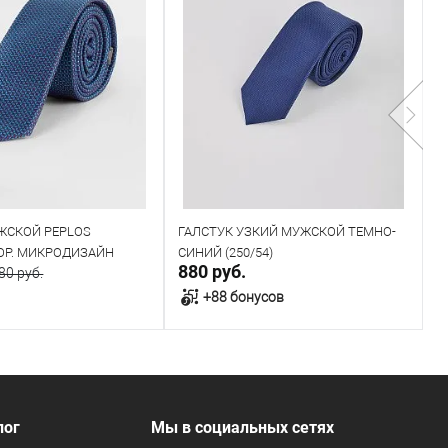
ЖСКОЙ PEPLOS
ГАЛСТУК УЗКИЙ МУЖСКОЙ ТЕМНО-
Г
ОР. МИКРОДИЗАЙН
СИНИЙ (250/54)
К
880 руб.
9
80 руб.
1)
+88 бонусов
В корзину
В корзину
В наличии
лог
Мы в социальных сетях