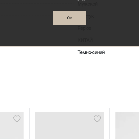
Мужской
Галстук
Ок
Peplos
КИТАЙ
Темно-синий