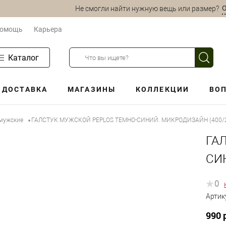
О
Не смогли найти нужную вещь или размер?
омощь
Карьера
Каталог
ДОСТАВКА
МАГАЗИНЫ
КОЛЛЕКЦИИ
ВОП
 мужские
ГАЛСТУК МУЖСКОЙ PEPLOS ТЕМНО-СИНИЙ. МИКРОДИЗАЙН (400/
•
ГА
СИ
0
Артик
990 