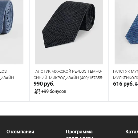
LOS
ГАЛСТУК МУЖСКОЙ PEPLOS ТЕМНО-
ГАЛСТУК МУ
ДИЗАЙН
СИНИЙ. МИКРОДИЗАЙН (400/157855-
МУЛЬТИКОЛ
990 руб.
616 руб.
8
4)
(250/153829-
+99 бонусов
у
В корзину
В наличии
В наличии
О компании
Программа
Ката