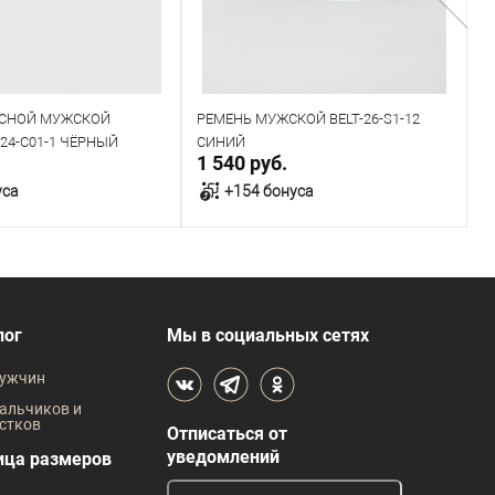
ЯСНОЙ МУЖСКОЙ
РЕМЕНЬ МУЖСКОЙ BELT-26-S1-12
Р
-24-C01-1 ЧЁРНЫЙ
СИНИЙ
Ч
1 540 руб.
2
уса
+154 бонуса
В корзину
В корзину
В наличии
лог
Мы в социальных сетях
 размеров
Таблица размеров
ужчин
жды
Размер одежды
Р
альчиков и
стков
Отписаться от
125
110
115
120
125
уведомлений
ица размеров