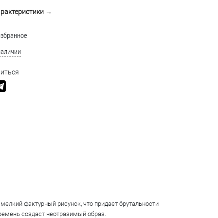
арактеристики →
избранное
наличии
иться
мелкий фактурный рисунок, что придает брутальности
ремень создаст неотразимый образ.