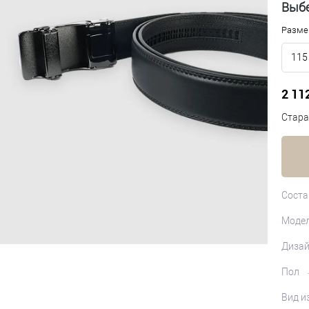
Выбе
Разме
115
2 11
Стара
Соста
Моде
Диза
Пол
Вид и