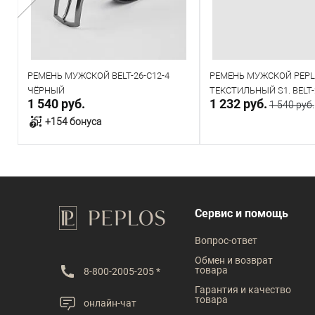
РЕМЕНЬ МУЖСКОЙ BELT-26-C12-4
РЕМЕНЬ МУЖСКОЙ PEP
ЧЁРНЫЙ
ТЕКСТИЛЬНЫЙ S1. BELT-
1 540 руб.
1 232 руб.
1 540 руб.
ЧЁРНЫЙ
+154 бонуса
В корзину
В корзин
В наличии
В наличии
Сервис и помощь
Таблица размеров
Таблица размеров
Вопрос-ответ
Размер одежды
Размер одежды
Обмен и возврат
товара
8-800-2005-205 *
110
115
120
125
120
Гарантия и качество
товара
онлайн-чат