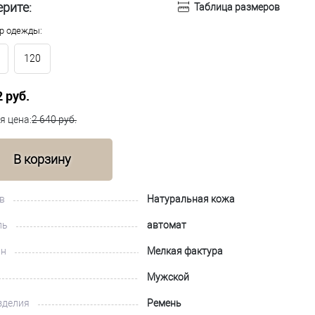
рите:
Таблица размеров
р одежды:
120
2 руб.
я цена:
2 640 руб.
В корзину
в
Натуральная кожа
ль
автомат
йн
Мелкая фактура
Мужской
зделия
Ремень