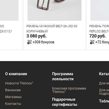
LOS
РЕМЕНЬ МУЖСКОЙ BELT-26-J52-33
РЕМЕНЬ ПО
23-S1-21
КОРИЧНЕВЫЙ
PEPLOS BELT
3 080 руб.
720 руб.
+308 бонусов
+72 бон
у
В корзину
В наличии
В наличии
О компании
Программа
Ката
лояльности
Таблица размеров
Таблица
Новости "Пеплос"
Для м
Размер одежды
Размер оде
Бонусная программа
Вакансии
Для м
"Пеплос"
подро
110
115
120
125
115
120
Магазины
Подарочные
Табл
Контакты
сертификаты