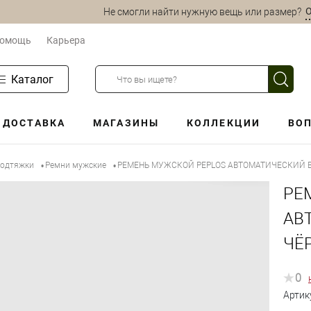
О
Не смогли найти нужную вещь или размер?
омощь
Карьера
Каталог
ДОСТАВКА
МАГАЗИНЫ
КОЛЛЕКЦИИ
ВОП
подтяжки
Ремни мужские
РЕМЕНЬ МУЖСКОЙ PEPLOS АВТОМАТИЧЕСКИЙ BE
•
•
РЕ
АВ
ЧЁ
0
Артик