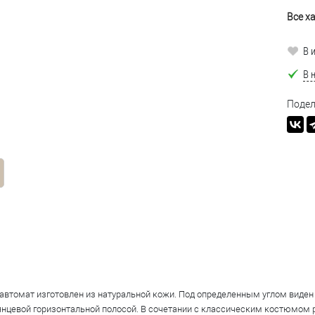
Все х
В 
В 
Подел
втомат изготовлен из натуральной кожи. Под определенным углом виден 
янцевой горизонтальной полосой. В сочетании с классическим костюмом 