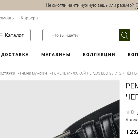
О
Не смогли найти нужную вещь или размер?
омощь
Карьера
Каталог
ДОСТАВКА
МАГАЗИНЫ
КОЛЛЕКЦИИ
ВОП
подтяжки
Ремни мужские
РЕМЕНЬ МУЖСКОЙ PEPLOS BELT-25-C12-7 ЧЁРН
•
•
РЕ
ЧЁ
0
Артик
1 23