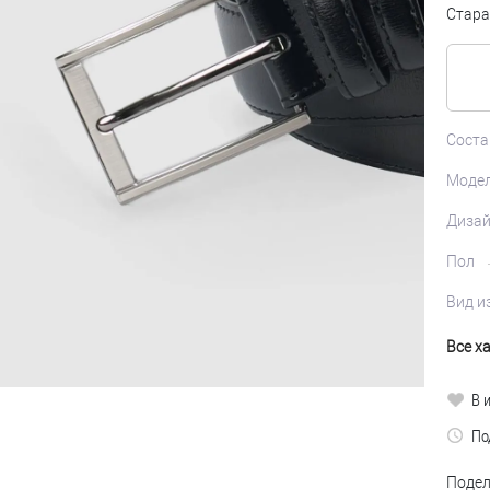
Стара
Соста
Моде
Диза
Пол
Вид и
Все х
В 
По
Подел