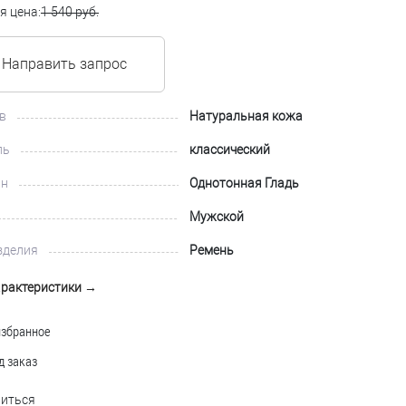
я цена:
1 540 руб.
Направить запрос
в
Натуральная кожа
ль
классический
йн
Однотонная Гладь
Мужской
зделия
Ремень
арактеристики →
избранное
д заказ
иться