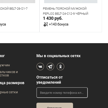
КОЙ BELT-26-S1-7
РЕМЕНЬ ПОЯСНОЙ МУЖСКОЙ
Р
PEPLOS BELT-24-C12-9 ЧЁРНЫЙ
С
.
1 430 руб.
2
нуса
+143 бонуса
В корзину
В корзину
В наличии
лог
Мы в социальных сетях
 размеров
Таблица размеров
ужчин
жды
Размер одежды
Р
альчиков и
стков
Отписаться от
120
125
115
120
125
уведомлений
ица размеров
рные сетки